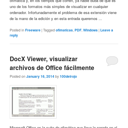
ofimática y, en los tiempos que corren, ya nadie duda de que es
uno de los formatos más simples de visualizar en cualquier
ordenador. Infortunadamente el problema de esa extensión viene
de la mano de la edición y en esta entrada queremos ...
Posted in
Freeware
|
Tagged
ofimaticas
,
PDF
,
Windows
|
Leave a
reply
DocX Viewer, visualizar
archivos de Office fácilmente
Posted on
January 16, 2014
by
100delrojo
Microsoft Office es la suite de ofimática que lleva la parada en el