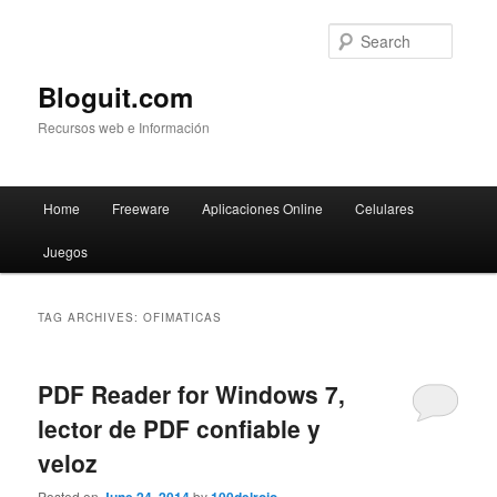
Searc
Bloguit.com
Recursos web e Información
Main
Home
Freeware
Aplicaciones Online
Celulares
Skip
Skip
menu
Juegos
to
to
primary
secondary
TAG ARCHIVES:
OFIMATICAS
content
content
PDF Reader for Windows 7,
lector de PDF confiable y
veloz
Posted on
by