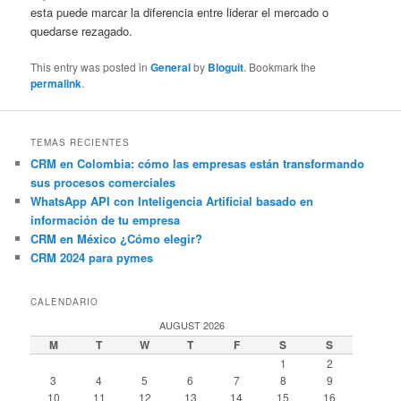
esta puede marcar la diferencia entre liderar el mercado o
quedarse rezagado.
This entry was posted in
General
by
Bloguit
. Bookmark the
permalink
.
TEMAS RECIENTES
CRM en Colombia: cómo las empresas están transformando
sus procesos comerciales
WhatsApp API con Inteligencia Artificial basado en
información de tu empresa
CRM en México ¿Cómo elegir?
CRM 2024 para pymes
CALENDARIO
AUGUST 2026
M
T
W
T
F
S
S
1
2
3
4
5
6
7
8
9
10
11
12
13
14
15
16