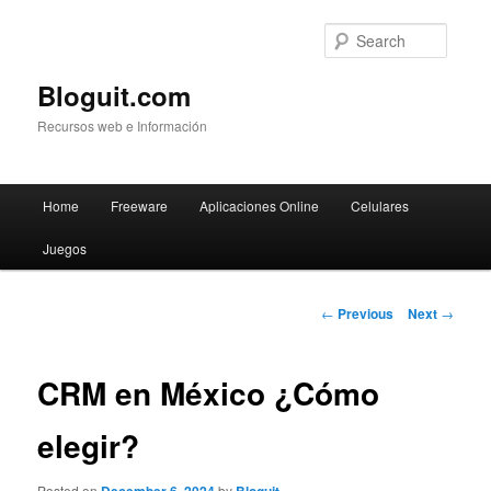
Searc
Bloguit.com
Recursos web e Información
Main
Home
Freeware
Aplicaciones Online
Celulares
Skip
menu
Juegos
to
primary
Post
←
Previous
Next
→
navigation
content
CRM en México ¿Cómo
elegir?
Posted on
by