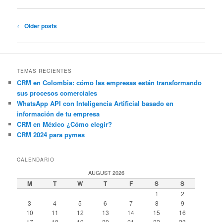
Post
←
Older posts
navigation
TEMAS RECIENTES
CRM en Colombia: cómo las empresas están transformando
sus procesos comerciales
WhatsApp API con Inteligencia Artificial basado en
información de tu empresa
CRM en México ¿Cómo elegir?
CRM 2024 para pymes
CALENDARIO
AUGUST 2026
M
T
W
T
F
S
S
1
2
3
4
5
6
7
8
9
10
11
12
13
14
15
16
17
18
19
20
21
22
23