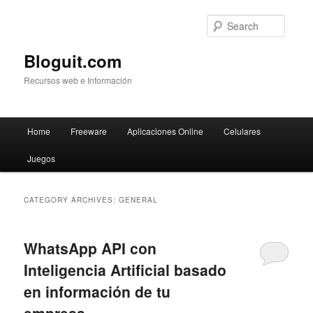
Searc
Bloguit.com
Recursos web e Información
Main
Home
Freeware
Aplicaciones Online
Celulares
Skip
Skip
menu
Juegos
to
to
primary
secondary
CATEGORY ARCHIVES:
GENERAL
content
content
WhatsApp API con
Inteligencia Artificial basado
en información de tu
empresa