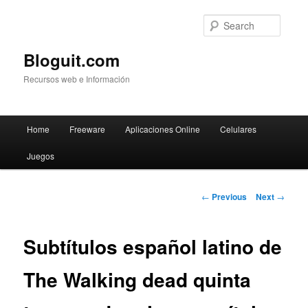
Searc
Bloguit.com
Recursos web e Información
Main
Home
Freeware
Aplicaciones Online
Celulares
Skip
menu
Juegos
to
primary
Post
←
Previous
Next
→
navigation
content
Subtítulos español latino de
The Walking dead quinta