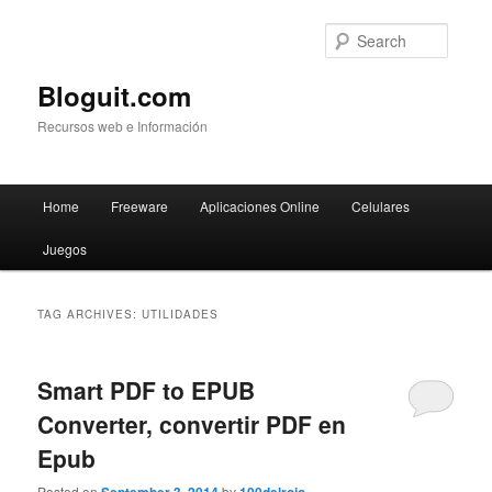
Searc
Bloguit.com
Recursos web e Información
Main
Home
Freeware
Aplicaciones Online
Celulares
Skip
Skip
menu
Juegos
to
to
primary
secondary
TAG ARCHIVES:
UTILIDADES
content
content
Smart PDF to EPUB
Converter, convertir PDF en
Epub
Posted on
by