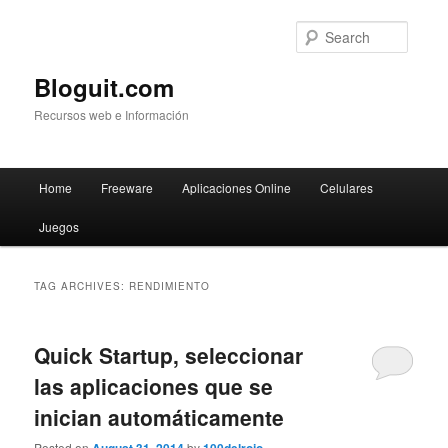
Searc
Bloguit.com
Recursos web e Información
Main
Home
Freeware
Aplicaciones Online
Celulares
Skip
Skip
menu
Juegos
to
to
primary
secondary
TAG ARCHIVES:
RENDIMIENTO
content
content
Quick Startup, seleccionar
las aplicaciones que se
inician automáticamente
Posted on
by