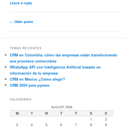
Leave a reply
Post
←
Older posts
navigation
TEMAS RECIENTES
CRM en Colombia: cómo las empresas están transformando
sus procesos comerciales
WhatsApp API con Inteligencia Artificial basado en
información de tu empresa
CRM en México ¿Cómo elegir?
CRM 2024 para pymes
CALENDARIO
AUGUST 2026
M
T
W
T
F
S
S
1
2
3
4
5
6
7
8
9