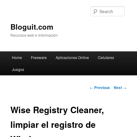
Searc
Bloguit.com
Recursos web e Información
Main
Home
Freeware
Aplicaciones Online
Celulares
Skip
menu
Juegos
to
primary
Post
←
Previous
Next
→
navigation
content
Wise Registry Cleaner,
limpiar el registro de