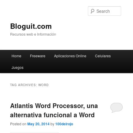
Searc
Bloguit.com
Recursos web e Información
Main
Home
Freeware
Aplicaciones Online
Celulares
Skip
Skip
menu
Juegos
to
to
primary
secondary
TAG ARCHIVES:
WORD
content
content
Atlantis Word Processor, una
alternativa funcional a Word
Posted on
May 20, 2014
by
100delrojo