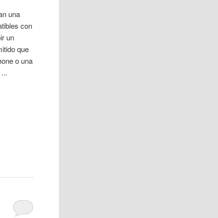
an una
tibles con
ir un
itido que
hone o una
...