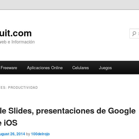
uit.com
web e Información
Freeware
Aplicaciones Online
Celulares
Juegos
VES:
PRODUCTIVIDAD
ary
e Slides, presentaciones de Google
e iOS
ugust 26, 2014
by
100delrojo