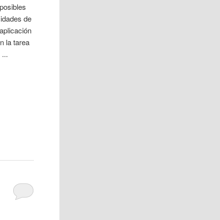
posibles
idades de
aplicación
 la tarea
...