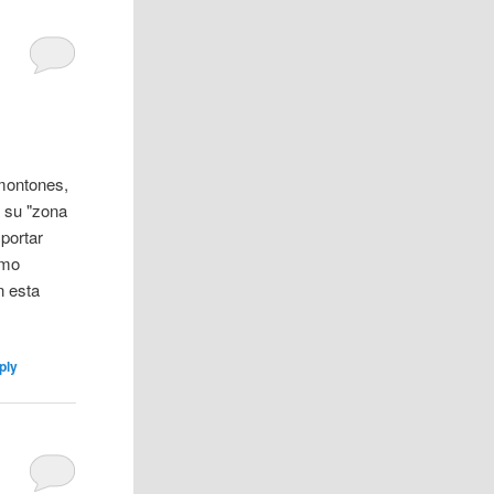
montones,
 su "zona
mportar
imo
n esta
ply