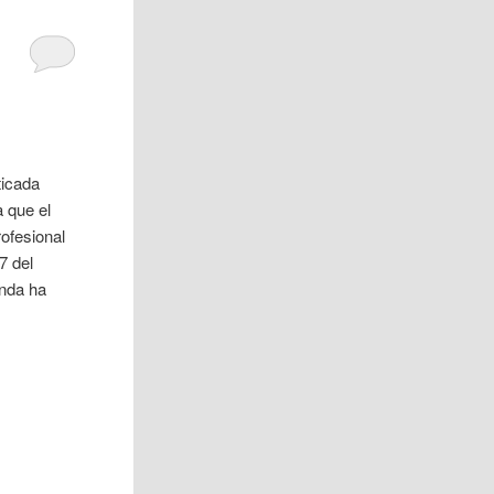
ticada
 que el
ofesional
7 del
enda ha