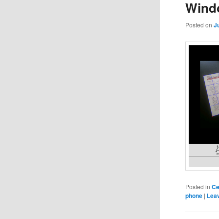
Wind
Posted on
J
Posted in
Ce
phone
|
Leav