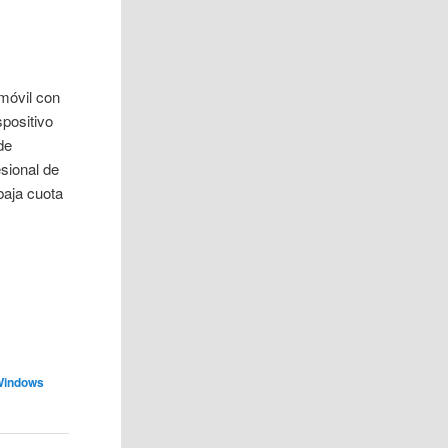
móvil con
positivo
de
sional de
baja cuota
Windows