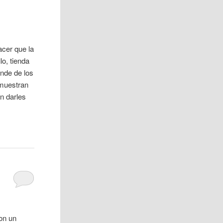
acer que la
o, tienda
nde de los
emuestran
n darles
on un