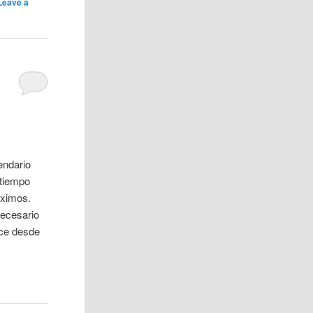
Leave a
endario
 tiempo
áximos.
necesario
ace desde