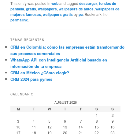
This entry was posted in
web
and tagged
descargar
,
fondos de
pantalla
,
gratis
,
wallpapers
,
wallpapers de autos
,
wallpapers de
mujeres famosas
,
wallpapers gratis
by
pc
. Bookmark the
permalink
.
TEMAS RECIENTES
CRM en Colombia: cómo las empresas están transformando
sus procesos comerciales
WhatsApp API con Inteligencia Artificial basado en
información de tu empresa
CRM en México ¿Cómo elegir?
CRM 2024 para pymes
CALENDARIO
AUGUST 2026
M
T
W
T
F
S
S
1
2
3
4
5
6
7
8
9
10
11
12
13
14
15
16
17
18
19
20
21
22
23