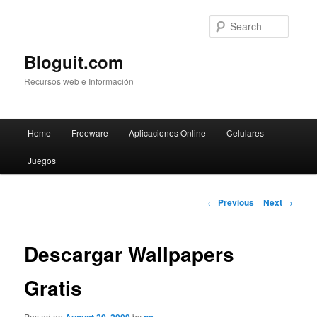
Searc
Bloguit.com
Recursos web e Información
Main
Home
Freeware
Aplicaciones Online
Celulares
Skip
menu
Juegos
to
primary
Post
←
Previous
Next
→
navigation
content
Descargar Wallpapers
Gratis
Posted on
by