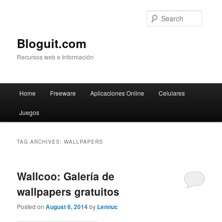
Searc
Bloguit.com
Recursos web e Información
Main
Home
Freeware
Aplicaciones Online
Celulares
Skip
Skip
menu
Juegos
to
to
primary
secondary
TAG ARCHIVES:
WALLPAPERS
content
content
Wallcoo: Galería de
wallpapers gratuitos
Posted on
August 6, 2014
by
Lennuc