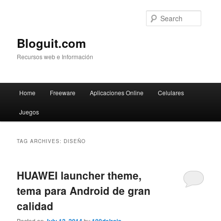
Searc
Bloguit.com
Recursos web e Información
Main
Home
Freeware
Aplicaciones Online
Celulares
Skip
Skip
menu
Juegos
to
to
primary
secondary
TAG ARCHIVES:
DISEÑO
content
content
HUAWEI launcher theme,
tema para Android de gran
calidad
Posted on
by