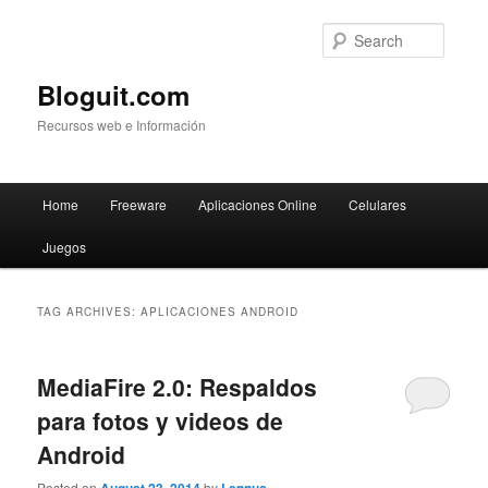
Searc
Bloguit.com
Recursos web e Información
Main
Home
Freeware
Aplicaciones Online
Celulares
Skip
Skip
menu
Juegos
to
to
primary
secondary
TAG ARCHIVES:
APLICACIONES ANDROID
content
content
MediaFire 2.0: Respaldos
para fotos y videos de
Android
Posted on
by