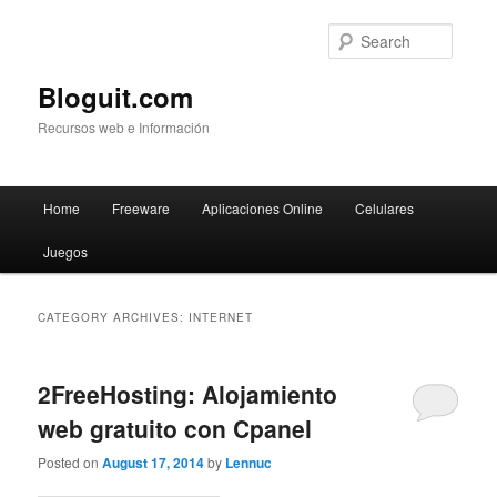
Searc
Bloguit.com
Recursos web e Información
Main
Home
Freeware
Aplicaciones Online
Celulares
Skip
Skip
menu
Juegos
to
to
primary
secondary
CATEGORY ARCHIVES:
INTERNET
content
content
2FreeHosting: Alojamiento
web gratuito con Cpanel
Posted on
August 17, 2014
by
Lennuc