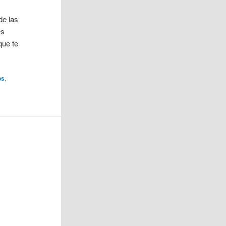
de las
es
que te
os
,