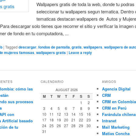
Wallpapers gratis de toda la web, donde tu podras
seleccionar tu wallpapers segun tematica. Dentro 
tematicas destacan wallpapers de Autos y Mujer
ara descargar solo tienes que recorrer el sitio y verificar la imagen 
ener de fondo en tu computadora, ...
eb
|
Tagged
descargar
,
fondos de pantalla
,
gratis
,
wallpapers
,
wallpapers de aut
 de mujeres famosas
,
wallpapers gratis
|
Leave a reply
IENTES
CALENDARIO
AMIGOS
lombia: cómo las
Agencia Digital
AUGUST 2026
están
CRM
M
T
W
T
F
S
S
ndo sus procesos
CRM en Colombia
1
2
s
CRM en Perú
3
4
5
6
7
8
9
API con
10
11
12
13
14
15
16
Farándula chilena
17
18
19
20
21
22
23
a Artificial basado
Intranet
24
25
26
27
28
29
30
ción de tu
Mail Marketing
31
Matias Concha