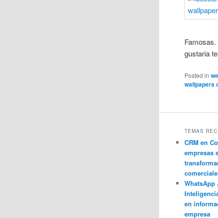
Famosas. P
gustaria t
Posted in
w
wallpapers
TEMAS REC
CRM en Co
empresas 
transforma
comerciale
WhatsApp 
Inteligenci
en informa
empresa