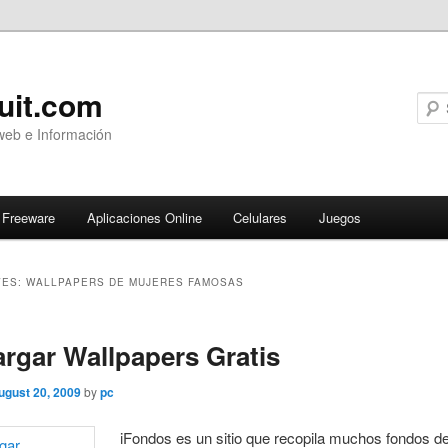
uit.com
web e Información
Freeware
Aplicaciones Online
Celulares
Juegos
VES:
WALLPAPERS DE MUJERES FAMOSAS
ary
rgar Wallpapers Gratis
ugust 20, 2009
by
pc
iFondos es un sitio que recopila muchos fondos de