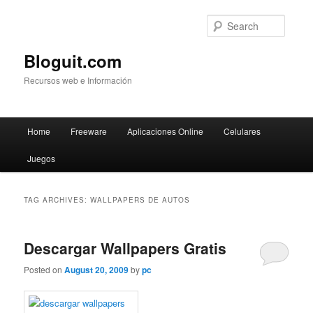
Searc
Bloguit.com
Recursos web e Información
Main
Home
Freeware
Aplicaciones Online
Celulares
Skip
Skip
menu
Juegos
to
to
primary
secondary
TAG ARCHIVES:
WALLPAPERS DE AUTOS
content
content
Descargar Wallpapers Gratis
Posted on
August 20, 2009
by
pc