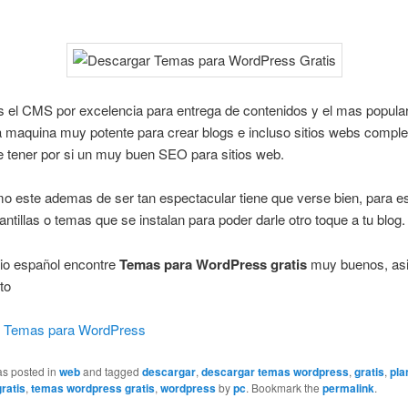
 el CMS por excelencia para entrega de contenidos y el mas popula
a maquina muy potente para crear blogs e incluso sitios webs comple
 tener por si un muy buen SEO para sitios web.
o este ademas de ser tan espectacular tiene que verse bien, para e
ntillas o temas que se instalan para poder darle otro toque a tu blog.
tio español encontre
Temas para WordPress gratis
muy buenos, asi
ito
r
Temas para WordPress
as posted in
web
and tagged
descargar
,
descargar temas wordpress
,
gratis
,
pla
ratis
,
temas wordpress gratis
,
wordpress
by
pc
. Bookmark the
permalink
.