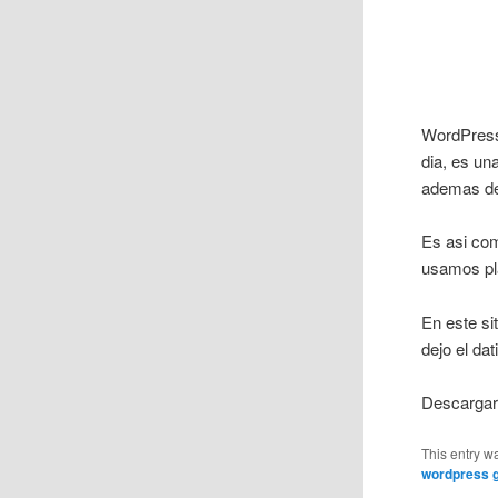
WordPress
dia, es un
ademas de
Es asi com
usamos pla
En este si
dejo el dat
Descarga
This entry w
wordpress g