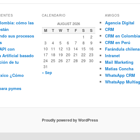
IENTES
CALENDARIO
AMIGOS
lombia: cómo las
Agencia Digital
AUGUST 2026
están
CRM
M
T
W
T
F
S
S
ndo sus procesos
CRM en Colombia
1
2
s
CRM en Perú
3
4
5
6
7
8
9
API con
10
11
12
13
14
15
16
Farándula chilena
17
18
19
20
21
22
23
a Artificial basado
Intranet
24
25
26
27
28
29
30
ción de tu
Mail Marketing
31
Matias Concha
« Sep
éxico ¿Cómo
WhatsApp CRM
WhatsApp Multiag
para pymes
Proudly powered by WordPress