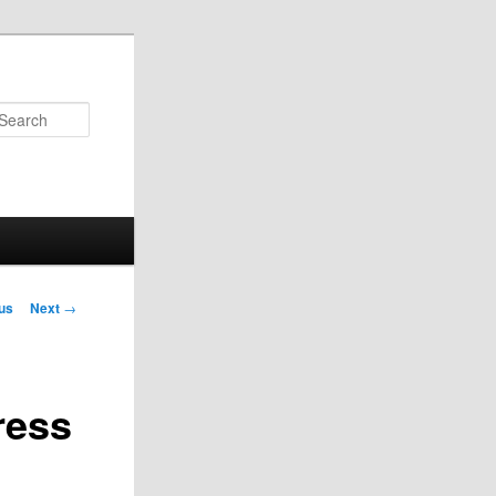
Search
us
Next
→
on
ress