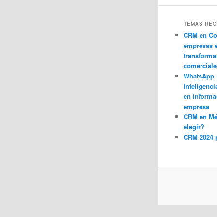
TEMAS REC
CRM en Co
empresas 
transforma
comerciale
WhatsApp 
Inteligenci
en informa
empresa
CRM en M
elegir?
CRM 2024 