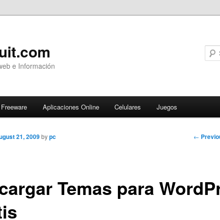
uit.com
web e Información
Freeware
Aplicaciones Online
Celulares
Juegos
Post
←
Previo
ugust 21, 2009
by
pc
navigati
cargar Temas para WordP
tis