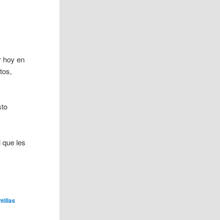
r hoy en
tos,
sto
 que les
ntillas