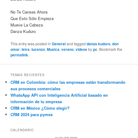
No Te Canses Ahora
Que Esto Sólo Empieza
Mueve La Cabeza
Danza Kuduro
This entry was posted in
General
and tagged
danza kuduro
,
don
omar
,
letra
,
lucenzo
,
Musica
,
verano
,
videos
by
pc
. Bookmark the
permalink
.
TEMAS RECIENTES
CRM en Colombia: cómo las empresas están transformando
sus procesos comerciales
WhatsApp API con Inteligencia Artificial basado en
información de tu empresa
CRM en México ¿Cómo elegir?
CRM 2024 para pymes
CALENDARIO
AUGUST 2026