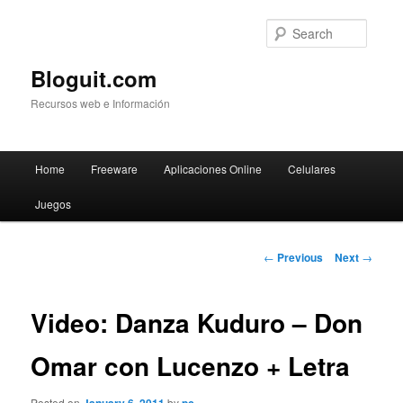
Searc
Bloguit.com
Recursos web e Información
Main
Home
Freeware
Aplicaciones Online
Celulares
Skip
menu
Juegos
to
primary
Post
←
Previous
Next
→
navigation
content
Video: Danza Kuduro – Don
Omar con Lucenzo + Letra
Posted on
by