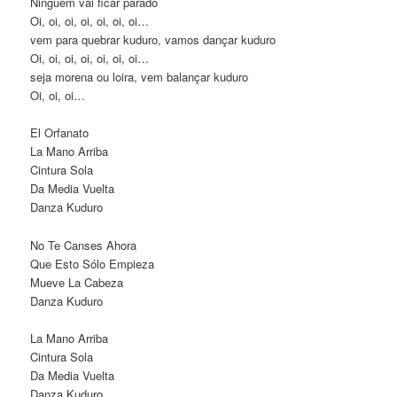
Ninguém vai ficar parado
Oi, oi, oi, oi, oi, oi, oi…
vem para quebrar kuduro, vamos dançar kuduro
Oi, oi, oi, oi, oi, oi, oi…
seja morena ou loira, vem balançar kuduro
Oi, oi, oi…
El Orfanato
La Mano Arriba
Cintura Sola
Da Media Vuelta
Danza Kuduro
No Te Canses Ahora
Que Esto Sólo Empieza
Mueve La Cabeza
Danza Kuduro
La Mano Arriba
Cintura Sola
Da Media Vuelta
Danza Kuduro