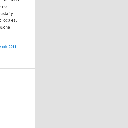
y no
ustar y
 locales,
 buena
moda 2011
|