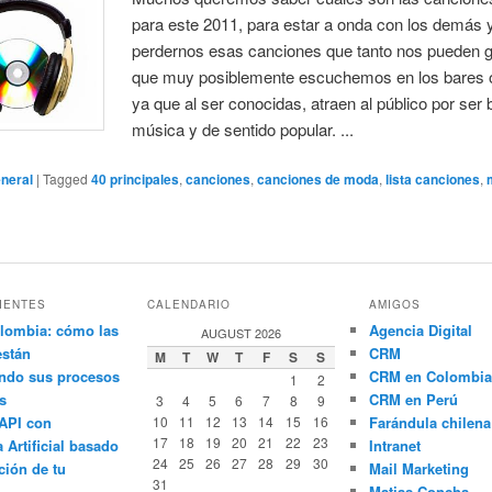
para este 2011, para estar a onda con los demás 
perdernos esas canciones que tanto nos pueden g
que muy posiblemente escuchemos en los bares o
ya que al ser conocidas, atraen al público por ser
música y de sentido popular. ...
neral
|
Tagged
40 principales
,
canciones
,
canciones de moda
,
lista canciones
,
IENTES
CALENDARIO
AMIGOS
lombia: cómo las
Agencia Digital
AUGUST 2026
están
CRM
M
T
W
T
F
S
S
ndo sus procesos
CRM en Colombia
1
2
s
CRM en Perú
3
4
5
6
7
8
9
API con
10
11
12
13
14
15
16
Farándula chilena
17
18
19
20
21
22
23
a Artificial basado
Intranet
24
25
26
27
28
29
30
ción de tu
Mail Marketing
31
Matias Concha