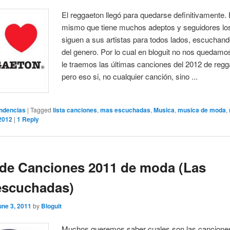
El reggaeton llegó para quedarse definitivamente. 
mismo que tiene muchos adeptos y seguidores lo
siguen a sus artistas para todos lados, escuchando
del genero. Por lo cual en bloguit no nos quedamos
le traemos las últimas canciones del 2012 de regg
pero eso si, no cualquier canción, sino ...
ndencias
|
Tagged
lista canciones
,
mas escuchadas
,
Musica
,
musica de moda
,
2012
|
1
Reply
 de Canciones 2011 de moda (Las
escuchadas)
une 3, 2011
by
Bloguit
Muchos queremos saber cuales son las cancion