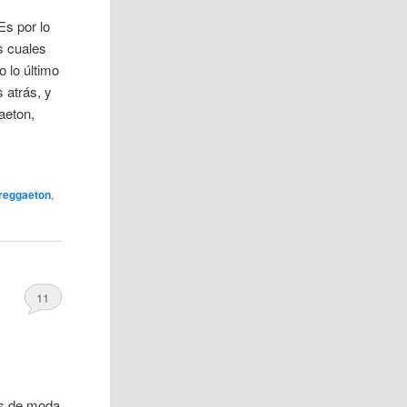
Es por lo
s cuales
 lo último
 atrás, y
aeton,
reggaeton
,
11
es de moda