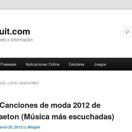
uit.com
web e Información
Freeware
Aplicaciones Online
Celulares
Juegos
VES:
LISTA CANCIONES
ary
 Canciones de moda 2012 de
aeton (Música más escuchadas)
arch 20, 2012
by
Bloguit