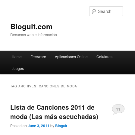
Searc
Bloguit.com
Recursos web e Información
Main
Home
Freeware
Aplicaciones Online
Celulares
Skip
Skip
menu
Juegos
to
to
primary
secondary
TAG ARCHIVES:
CANCIONES DE MODA
content
content
Lista de Canciones 2011 de
11
moda (Las más escuchadas)
Posted on
June 3, 2011
by
Bloguit