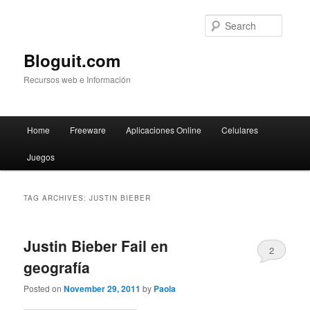
Searc
Bloguit.com
Recursos web e Información
Main
Home
Freeware
Aplicaciones Online
Celulares
Skip
Skip
menu
Juegos
to
to
primary
secondary
TAG ARCHIVES:
JUSTIN BIEBER
content
content
Justin Bieber Fail en
2
geografía
Posted on
November 29, 2011
by
Paola