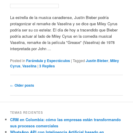
La estrella de la musica canadiense, Justin Bieber podría
protagonizar el remarke de Vaselina y se dice que Miley Cyrus
podría ser su co estelar. El día de hoy a tracendido que Bieber
podría actuar al lado de Miley Cyrus en la comedia musical
Vaselina, remarke de la película "Grease" (Vaselina) de 1978
interpretada por John ...
Posted in
Farándula y Espectáculos
|
Tagged
Justin Bieber
,
Miley
Cyrus
,
Vaselina
|
3
Replies
Post
←
Older posts
navigation
TEMAS RECIENTES
CRM en Colombia: cómo las empresas están transformando
sus procesos comerciales
WhatsApp API con Inteligencia Artificial basado en