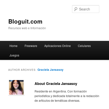
Searc
Bloguit.com
Recursos web e Información
Main
Home
Freeware
Aplicaciones Online
Celulares
Skip
Skip
menu
Juegos
to
to
primary
secondary
Graciela Jansasoy
AUTHOR ARCHIVES:
content
content
About Graciela Jansasoy
Residente en Argentina. Con formación
periodística y dedicada totalmente a la redacción
de artículos de temáticas diversas.