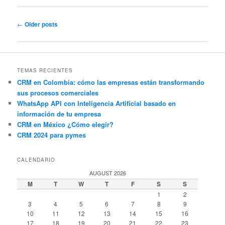
Post
←
Older posts
navigation
TEMAS RECIENTES
CRM en Colombia: cómo las empresas están transformando
sus procesos comerciales
WhatsApp API con Inteligencia Artificial basado en
información de tu empresa
CRM en México ¿Cómo elegir?
CRM 2024 para pymes
CALENDARIO
AUGUST 2026
M
T
W
T
F
S
S
1
2
3
4
5
6
7
8
9
10
11
12
13
14
15
16
17
18
19
20
21
22
23