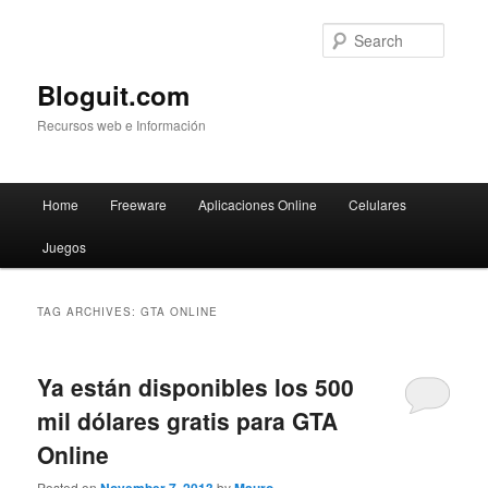
Searc
Bloguit.com
Recursos web e Información
Main
Home
Freeware
Aplicaciones Online
Celulares
Skip
Skip
menu
Juegos
to
to
primary
secondary
TAG ARCHIVES:
GTA ONLINE
content
content
Ya están disponibles los 500
mil dólares gratis para GTA
Online
Posted on
by