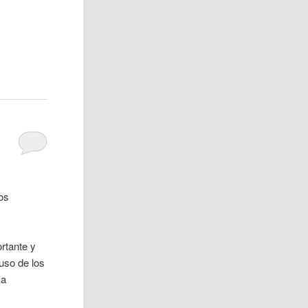
los
rtante y
uso de los
 a