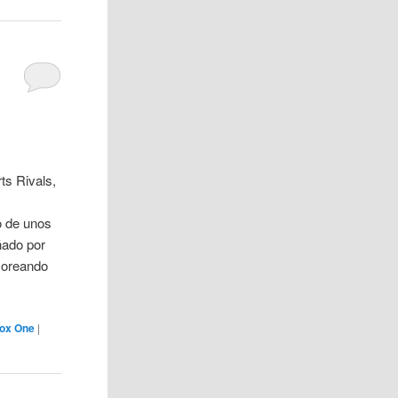
ts Rivals,
o de unos
ado por
moreando
ox One
|