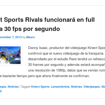
t Sports Rivals funcionará en full
a 30 fps por segundo
ovember 7, 2013
by
Mauro
Danny Isaac, productor del videojuego Kinect Spor
confirmó que el nuevo videojuego de la franquicia
desarrollado por el estudio Rare tendrá un refresc
30 frames por segundo y además estará acompañ
una resolución de 1080p, datos que se venían ru
 bastante tiempo pero que ahora finalmente se confirman.
egos
,
Noticias
|
Tagged
Kinect Sports
,
Lanzamientos
,
Noticias
,
Videojuegos
,
Xb
ly