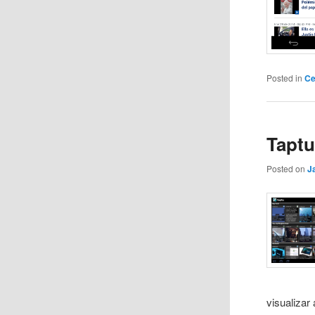
Posted in
Ce
Taptu
Posted on
J
visualizar