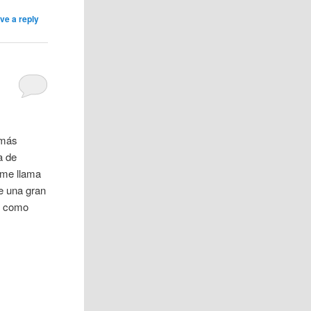
ve a reply
 más
a de
 me llama
ne una gran
os como