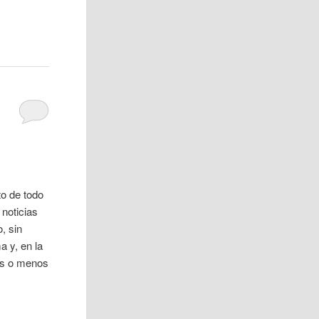
to de todo
 noticias
, sin
 y, en la
ás o menos