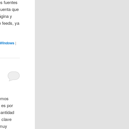
es fuentes
cuenta que
ágina y
e feeds, ya
Windows
|
hemos
 es por
cantidad
 clave
 muy