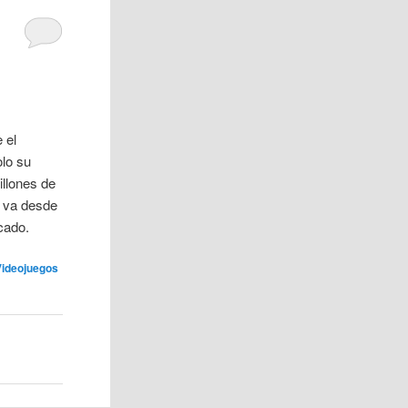
 el
olo su
illones de
e va desde
cado.
Videojuegos