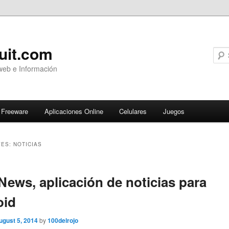
uit.com
web e Información
Freeware
Aplicaciones Online
Celulares
Juegos
VES:
NOTICIAS
ary
ews, aplicación de noticias para
oid
ugust 5, 2014
by
100delrojo