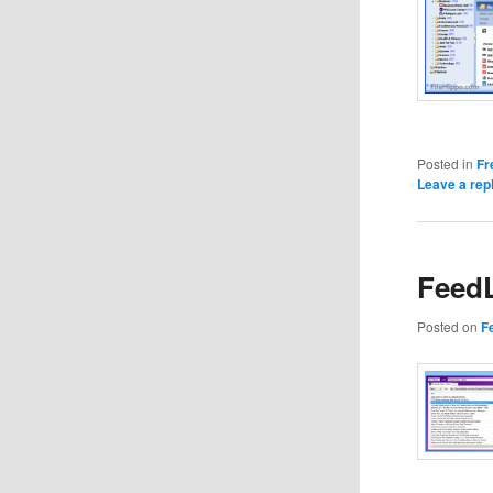
Posted in
Fr
Leave a rep
FeedL
Posted on
F