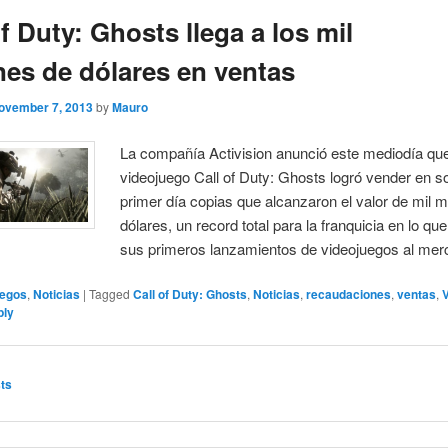
of Duty: Ghosts llega a los mil
nes de dólares en ventas
ovember 7, 2013
by
Mauro
La compañía Activision anunció este mediodía que
videojuego Call of Duty: Ghosts logró vender en s
primer día copias que alcanzaron el valor de mil m
dólares, un record total para la franquicia en lo qu
sus primeros lanzamientos de videojuegos al mer
egos
,
Noticias
|
Tagged
Call of Duty: Ghosts
,
Noticias
,
recaudaciones
,
ventas
,
ply
ts