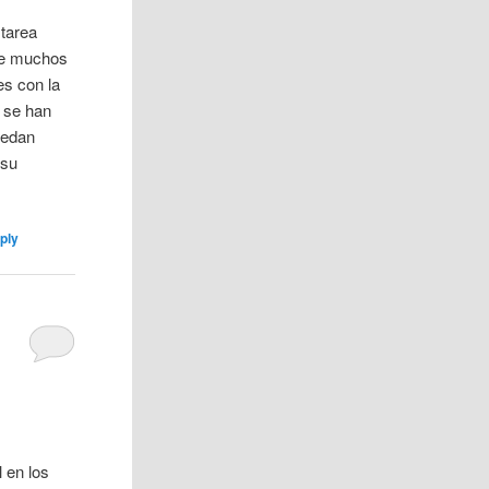
 tarea
ue muchos
es con la
 se han
uedan
 su
ply
 en los