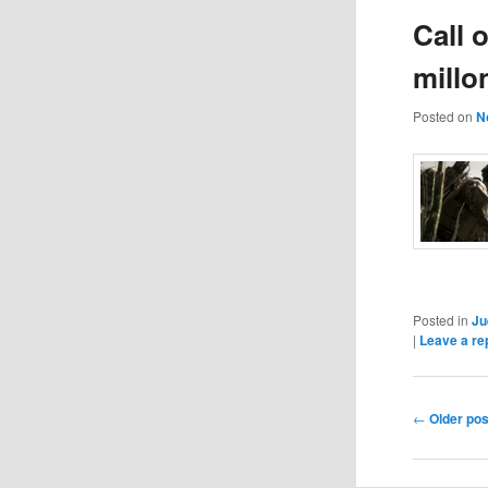
Call 
millo
Posted on
N
Posted in
Ju
|
Leave a re
Post
←
Older pos
navigation