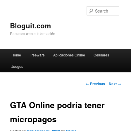
Searc
Bloguit.com
Recursos web e Información
Main
Home
Freeware
Aplicaciones Online
Celulares
Skip
menu
Juegos
to
primary
Post
←
Previous
Next
→
navigation
content
GTA Online podría tener
micropagos
Posted on
by