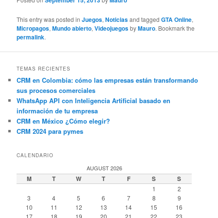
September 15, 2013
Mauro
This entry was posted in
Juegos
,
Noticias
and tagged
GTA Online
,
Micropagos
,
Mundo abierto
,
Videojuegos
by
Mauro
. Bookmark the
permalink
.
TEMAS RECIENTES
CRM en Colombia: cómo las empresas están transformando
sus procesos comerciales
WhatsApp API con Inteligencia Artificial basado en
información de tu empresa
CRM en México ¿Cómo elegir?
CRM 2024 para pymes
CALENDARIO
AUGUST 2026
M
T
W
T
F
S
S
1
2
3
4
5
6
7
8
9
10
11
12
13
14
15
16
17
18
19
20
21
22
23