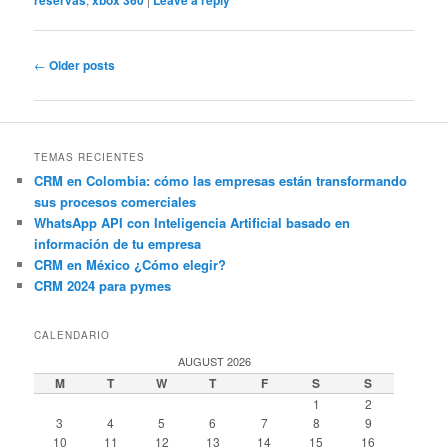
reservas
xbox 360
Leave a reply
Post
←
Older posts
navigation
TEMAS RECIENTES
CRM en Colombia: cómo las empresas están transformando
sus procesos comerciales
WhatsApp API con Inteligencia Artificial basado en
información de tu empresa
CRM en México ¿Cómo elegir?
CRM 2024 para pymes
CALENDARIO
AUGUST 2026
M
T
W
T
F
S
S
1
2
3
4
5
6
7
8
9
10
11
12
13
14
15
16