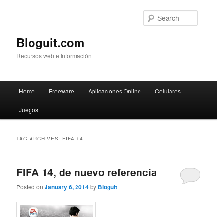
Searc
Bloguit.com
Recursos web e Información
Main
Home
Freeware
Aplicaciones Online
Celulares
Skip
Skip
menu
Juegos
to
to
primary
secondary
TAG ARCHIVES:
FIFA 14
content
content
FIFA 14, de nuevo referencia
Posted on
January 6, 2014
by
Bloguit