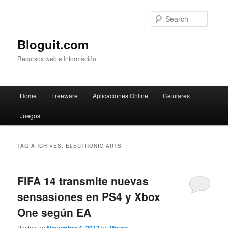
Searc
Bloguit.com
Recursos web e Información
Main
Home
Freeware
Aplicaciones Online
Celulares
Skip
Skip
menu
Juegos
to
to
primary
secondary
TAG ARCHIVES:
ELECTRONIC ARTS
content
content
FIFA 14 transmite nuevas
sensasiones en PS4 y Xbox
One según EA
Posted on
by