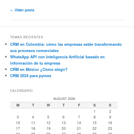
Post
←
Older posts
navigation
TEMAS RECIENTES
CRM en Colombia: cómo las empresas están transformando
sus procesos comerciales
WhatsApp API con Inteligencia Artificial basado en
información de tu empresa
CRM en México ¿Cómo elegir?
CRM 2024 para pymes
CALENDARIO
AUGUST 2026
M
T
W
T
F
S
S
1
2
3
4
5
6
7
8
9
10
11
12
13
14
15
16
17
18
19
20
21
22
23
24
25
26
27
28
29
30