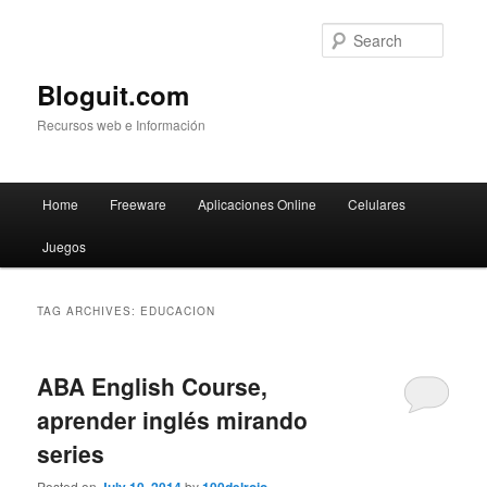
Searc
Bloguit.com
Recursos web e Información
Main
Home
Freeware
Aplicaciones Online
Celulares
Skip
Skip
menu
Juegos
to
to
primary
secondary
TAG ARCHIVES:
EDUCACION
content
content
ABA English Course,
aprender inglés mirando
series
Posted on
by