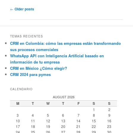
Post
←
Older posts
navigation
TEMAS RECIENTES
CRM en Colombia: cómo las empresas están transformando
sus procesos comerciales
WhatsApp API con Inteligencia Artificial basado en
información de tu empresa
CRM en México ¿Cómo elegir?
CRM 2024 para pymes
CALENDARIO
AUGUST 2026
M
T
W
T
F
S
S
1
2
3
4
5
6
7
8
9
10
11
12
13
14
15
16
17
18
19
20
21
22
23
24
25
26
27
28
29
30