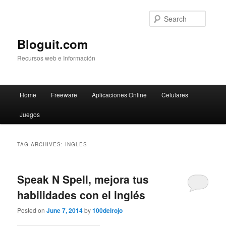
Searc
Bloguit.com
Recursos web e Información
Main
Home
Freeware
Aplicaciones Online
Celulares
Skip
Skip
menu
Juegos
to
to
primary
secondary
TAG ARCHIVES:
INGLES
content
content
Speak N Spell, mejora tus
habilidades con el inglés
Posted on
June 7, 2014
by
100delrojo