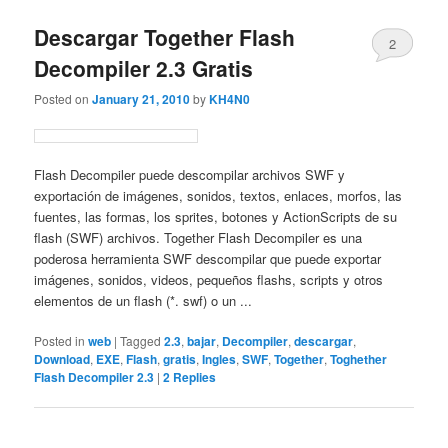
Descargar Together Flash
2
Decompiler 2.3 Gratis
Posted on
January 21, 2010
by
KH4N0
Flash Decompiler puede descompilar archivos SWF y
exportación de imágenes, sonidos, textos, enlaces, morfos, las
fuentes, las formas, los sprites, botones y ActionScripts de su
flash (SWF) archivos. Together Flash Decompiler es una
poderosa herramienta SWF descompilar que puede exportar
imágenes, sonidos, videos, pequeños flashs, scripts y otros
elementos de un flash (*. swf) o un ...
Posted in
web
|
Tagged
2.3
,
bajar
,
Decompiler
,
descargar
,
Download
,
EXE
,
Flash
,
gratis
,
Ingles
,
SWF
,
Together
,
Toghether
Flash Decompiler 2.3
|
2
Replies