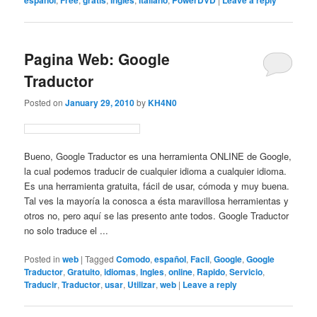
español
Free
gratis
Ingles
Italiano
PowerDVD
Leave a reply
Pagina Web: Google
Traductor
Posted on
January 29, 2010
by
KH4N0
Bueno, Google Traductor es una herramienta ONLINE de Google,
la cual podemos traducir de cualquier idioma a cualquier idioma.
Es una herramienta gratuita, fácil de usar, cómoda y muy buena.
Tal ves la mayoría la conosca a ésta maravillosa herramientas y
otros no, pero aquí se las presento ante todos. Google Traductor
no solo traduce el ...
Posted in
web
|
Tagged
Comodo
,
español
,
Facil
,
Google
,
Google
Traductor
,
Gratuito
,
idiomas
,
Ingles
,
online
,
Rapido
,
Servicio
,
Traducir
,
Traductor
,
usar
,
Utilizar
,
web
|
Leave a reply