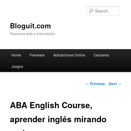
Searc
Bloguit.com
Recursos web e Información
Main
Home
Freeware
Aplicaciones Online
Celulares
Skip
menu
Juegos
to
primary
Post
←
Previous
Next
→
navigation
content
ABA English Course,
aprender inglés mirando