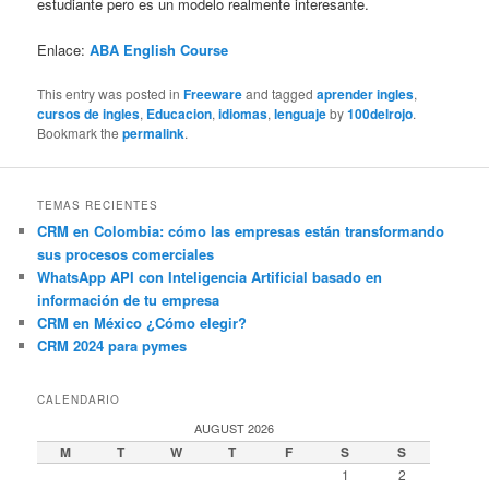
estudiante pero es un modelo realmente interesante.
Enlace:
ABA English Course
This entry was posted in
Freeware
and tagged
aprender ingles
,
cursos de ingles
,
Educacion
,
idiomas
,
lenguaje
by
100delrojo
.
Bookmark the
permalink
.
TEMAS RECIENTES
CRM en Colombia: cómo las empresas están transformando
sus procesos comerciales
WhatsApp API con Inteligencia Artificial basado en
información de tu empresa
CRM en México ¿Cómo elegir?
CRM 2024 para pymes
CALENDARIO
AUGUST 2026
M
T
W
T
F
S
S
1
2