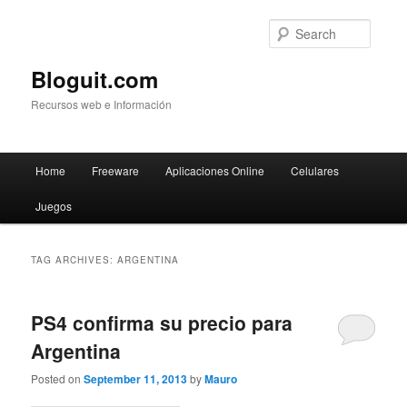
Searc
Bloguit.com
Recursos web e Información
Main
Home
Freeware
Aplicaciones Online
Celulares
Skip
Skip
menu
Juegos
to
to
primary
secondary
TAG ARCHIVES:
ARGENTINA
content
content
PS4 confirma su precio para
Argentina
Posted on
September 11, 2013
by
Mauro