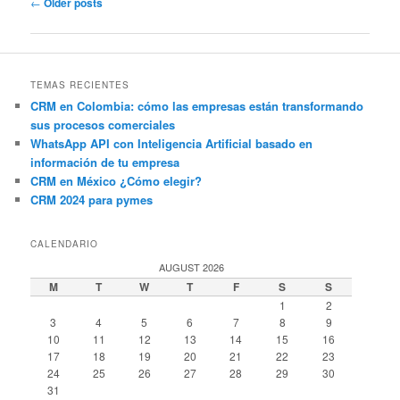
Post
←
Older posts
navigation
TEMAS RECIENTES
CRM en Colombia: cómo las empresas están transformando
sus procesos comerciales
WhatsApp API con Inteligencia Artificial basado en
información de tu empresa
CRM en México ¿Cómo elegir?
CRM 2024 para pymes
CALENDARIO
AUGUST 2026
M
T
W
T
F
S
S
1
2
3
4
5
6
7
8
9
10
11
12
13
14
15
16
17
18
19
20
21
22
23
24
25
26
27
28
29
30
31