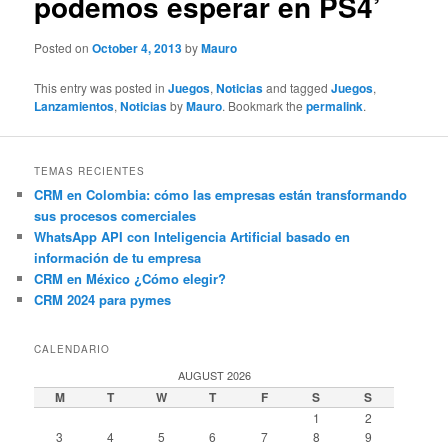
podemos esperar en PS4’
Posted on
October 4, 2013
by
Mauro
This entry was posted in
Juegos
,
Noticias
and tagged
Juegos
,
Lanzamientos
,
Noticias
by
Mauro
. Bookmark the
permalink
.
TEMAS RECIENTES
CRM en Colombia: cómo las empresas están transformando
sus procesos comerciales
WhatsApp API con Inteligencia Artificial basado en
información de tu empresa
CRM en México ¿Cómo elegir?
CRM 2024 para pymes
CALENDARIO
AUGUST 2026
M
T
W
T
F
S
S
1
2
3
4
5
6
7
8
9