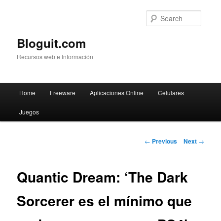
Searc
Bloguit.com
Recursos web e Información
Main
Home
Freeware
Aplicaciones Online
Celulares
Skip
menu
Juegos
to
primary
Post
←
Previous
Next
→
navigation
content
Quantic Dream: ‘The Dark
Sorcerer es el mínimo que