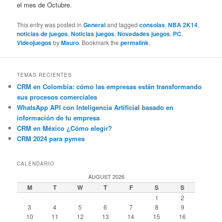
el mes de Octubre.
This entry was posted in
General
and tagged
consolas
,
NBA 2K14
,
noticias de juegos
,
Noticias juegos
,
Novedades juegos
,
PC
,
Videojuegos
by
Mauro
. Bookmark the
permalink
.
TEMAS RECIENTES
CRM en Colombia: cómo las empresas están transformando
sus procesos comerciales
WhatsApp API con Inteligencia Artificial basado en
información de tu empresa
CRM en México ¿Cómo elegir?
CRM 2024 para pymes
CALENDARIO
AUGUST 2026
M
T
W
T
F
S
S
1
2
3
4
5
6
7
8
9
10
11
12
13
14
15
16