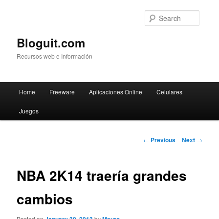
Searc
Bloguit.com
Recursos web e Información
Main
Home
Freeware
Aplicaciones Online
Celulares
Skip
menu
Juegos
to
primary
Post
←
Previous
Next
→
navigation
content
NBA 2K14 traería grandes
cambios
Posted on
by