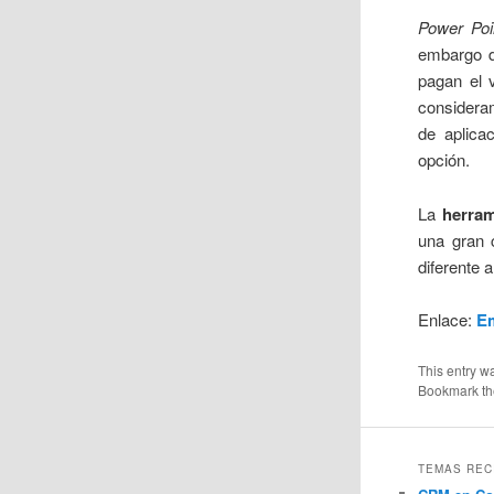
Power Poi
embargo d
pagan el 
considera
de aplica
opción.
La
herram
una gran 
diferente a
Enlace:
E
This entry w
Bookmark t
TEMAS REC