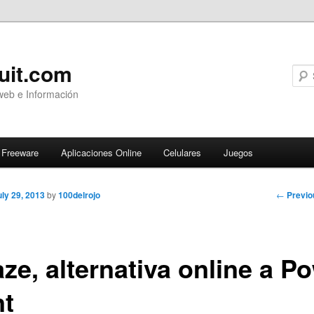
uit.com
web e Información
Freeware
Aplicaciones Online
Celulares
Juegos
Post
←
Previo
uly 29, 2013
by
100delrojo
navigati
ze, alternativa online a P
nt