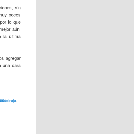
iones, sin
 muy pocos
por lo que
mejor aún,
 la última
os agregar
a una cara
00delrojo
.