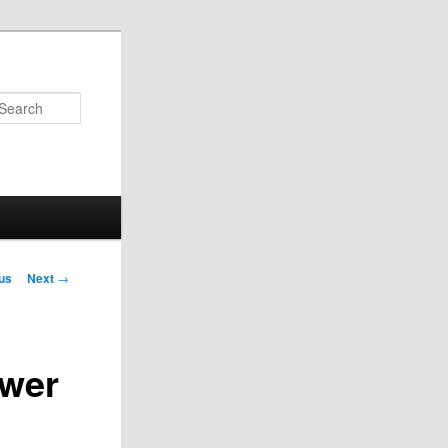
Search
us
Next
→
on
ower