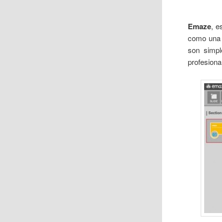
Emaze
, e
como una
son simpl
profesional