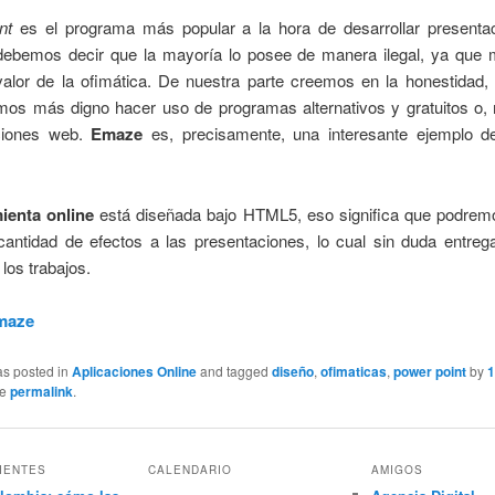
nt
es el programa más popular a la hora de desarrollar presentac
ebemos decir que la mayoría lo posee de manera ilegal, ya que
valor de la ofimática. De nuestra parte creemos en la honestidad, 
mos más digno hacer uso de programas alternativos y gratuitos o, 
ciones web.
Emaze
es, precisamente, una interesante ejemplo de
ienta online
está diseñada bajo HTML5, eso significa que podrem
cantidad de efectos a las presentaciones, lo cual sin duda entreg
 los trabajos.
maze
as posted in
Aplicaciones Online
and tagged
diseño
,
ofimaticas
,
power point
by
1
he
permalink
.
IENTES
CALENDARIO
AMIGOS