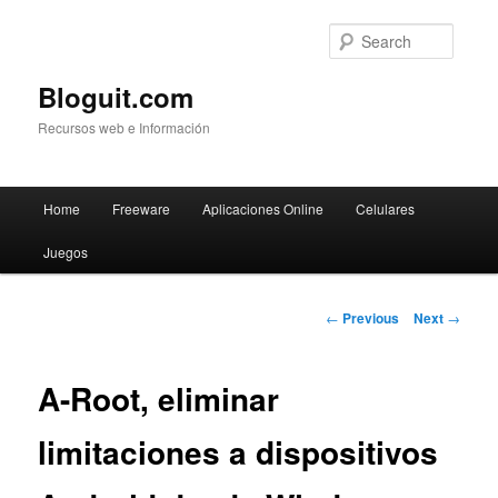
Searc
Bloguit.com
Recursos web e Información
Main
Home
Freeware
Aplicaciones Online
Celulares
Skip
menu
Juegos
to
primary
Post
←
Previous
Next
→
navigation
content
A-Root, eliminar
limitaciones a dispositivos