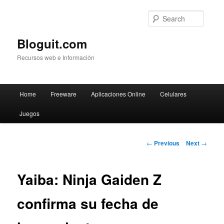
Searc
Bloguit.com
Recursos web e Información
Main
Home
Freeware
Aplicaciones Online
Celulares
Skip
menu
Juegos
to
primary
Post
←
Previous
Next
→
navigation
content
Yaiba: Ninja Gaiden Z
confirma su fecha de