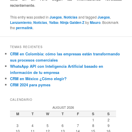
recientemente.
This entry was posted in
Juegos
,
Noticias
and tagged
Juegos
,
Lanzamiento
,
Noticias
,
Yaiba: Ninja Gaiden Z
by
Mauro
. Bookmark
the
permalink
.
TEMAS RECIENTES
CRM en Colombia: cómo las empresas están transformando
sus procesos comerciales
WhatsApp API con Inteligencia Artificial basado en
información de tu empresa
CRM en México ¿Cómo elegir?
CRM 2024 para pymes
CALENDARIO
AUGUST 2026
M
T
W
T
F
S
S
1
2
3
4
5
6
7
8
9
10
11
12
13
14
15
16