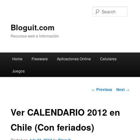
Searc
Bloguit.com
Recursos web e Información
Main
Home
Freeware
Aplicaciones Online
Celulares
Skip
menu
Juegos
to
primary
Post
←
Previous
Next
→
navigation
content
Ver CALENDARIO 2012 en
Chile (Con feriados)
Posted on
by