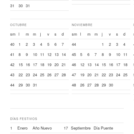
31
30
31
OCTUBRE
NOVIEMBRE
sm
l
m
m
j
v
s
d
sm
l
m
m
j
v
s
d
40
1
2
3
4
5
6
7
44
1
2
3
4
41
8
9
10
11
12
13
14
45
5
6
7
8
9
10
11
42
15
16
17
18
19
20
21
46
12
13
14
15
16
17
18
43
22
23
24
25
26
27
28
47
19
20
21
22
23
24
25
44
29
30
31
48
26
27
28
29
30
DÍAS FESTIVOS
1
Enero
Año Nuevo
17
Septiembre
Día Puente