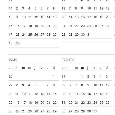
14
2
3
4
5
6
7
8
19
7
8
9
10
11
12
13
15
9
10
11
12
13
14
15
20
14
15
16
17
18
19
20
16
16
17
18
19
20
21
22
21
21
22
23
24
25
26
27
17
23
24
25
26
27
28
29
22
28
29
30
31
18
30
JULIO
AGOSTO
sm
l
m
m
j
v
s
d
sm
l
m
m
j
v
s
d
26
1
31
1
2
3
4
5
27
2
3
4
5
6
7
8
32
6
7
8
9
10
11
12
28
9
10
11
12
13
14
15
33
13
14
15
16
17
18
19
29
16
17
18
19
20
21
22
34
20
21
22
23
24
25
26
30
23
24
25
26
27
28
29
35
27
28
29
30
31