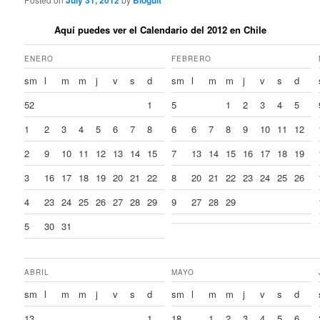
July 31, 2012
Bloguit
Aquí puedes ver el Calendario del 2012 en Chile
ENERO
FEBRERO
sm
l
m
m
j
v
s
d
sm
l
m
m
j
v
s
d
52
1
5
1
2
3
4
5
1
2
3
4
5
6
7
8
6
6
7
8
9
10
11
12
2
9
10
11
12
13
14
15
7
13
14
15
16
17
18
19
3
16
17
18
19
20
21
22
8
20
21
22
23
24
25
26
4
23
24
25
26
27
28
29
9
27
28
29
5
30
31
ABRIL
MAYO
sm
l
m
m
j
v
s
d
sm
l
m
m
j
v
s
d
13
1
18
1
2
3
4
5
6