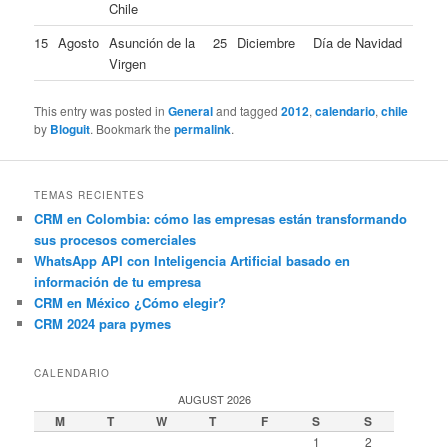
Chile
15
Agosto
Asunción de la
25
Diciembre
Día de Navidad
Virgen
This entry was posted in
General
and tagged
2012
,
calendario
,
chile
by
Bloguit
. Bookmark the
permalink
.
TEMAS RECIENTES
CRM en Colombia: cómo las empresas están transformando
sus procesos comerciales
WhatsApp API con Inteligencia Artificial basado en
información de tu empresa
CRM en México ¿Cómo elegir?
CRM 2024 para pymes
CALENDARIO
AUGUST 2026
M
T
W
T
F
S
S
1
2