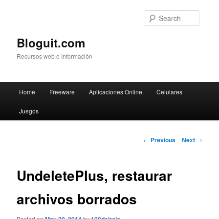
Searc
Bloguit.com
Recursos web e Información
Main
Home
Freeware
Aplicaciones Online
Celulares
Skip
menu
Juegos
to
primary
Post
←
Previous
Next
→
navigation
content
UndeletePlus, restaurar
archivos borrados
Posted on
by