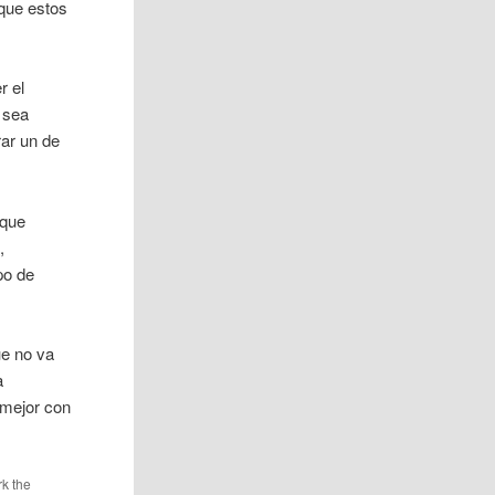
 que estos
r el
 sea
ar un de
 que
,
po de
ue no va
a
 mejor con
k the