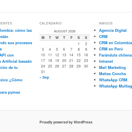
IENTES
CALENDARIO
AMIGOS
lombia: cómo las
Agencia Digital
AUGUST 2026
están
CRM
M
T
W
T
F
S
S
ndo sus procesos
CRM en Colombia
1
2
s
CRM en Perú
3
4
5
6
7
8
9
API con
10
11
12
13
14
15
16
Farándula chilena
17
18
19
20
21
22
23
a Artificial basado
Intranet
24
25
26
27
28
29
30
ción de tu
Mail Marketing
31
Matias Concha
« Sep
éxico ¿Cómo
WhatsApp CRM
WhatsApp Multiag
para pymes
Proudly powered by WordPress