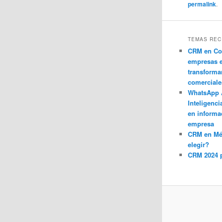
permalink
.
TEMAS REC
CRM en Co
empresas 
transforma
comerciale
WhatsApp 
Inteligenci
en informa
empresa
CRM en M
elegir?
CRM 2024 