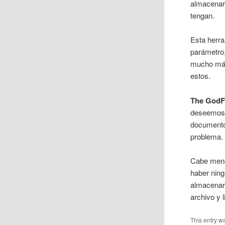
almacenar 
tengan.
Esta herra
parámetro,
mucho más
estos.
The GodF
deseemos o
documentos
problema.
Cabe menci
haber ning
almacenar
archivo y 
This entry w