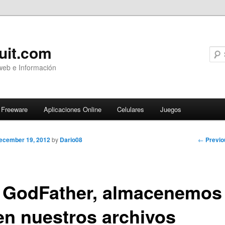
uit.com
web e Información
Freeware
Aplicaciones Online
Celulares
Juegos
Post
←
Previo
ecember 19, 2012
by
Dario08
navigati
 GodFather, almacenemos
en nuestros archivos