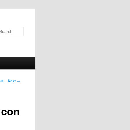
Search
us
Next
→
on
 con