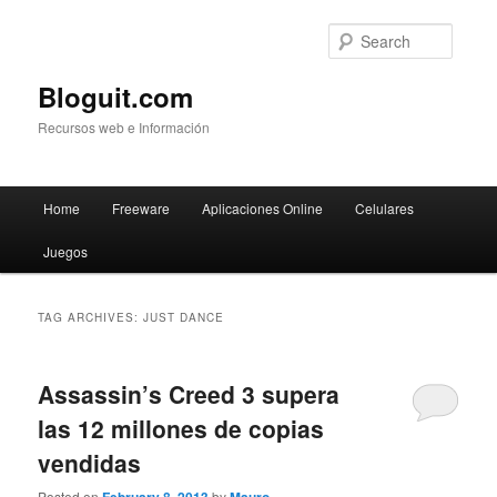
Searc
Bloguit.com
Recursos web e Información
Main
Home
Freeware
Aplicaciones Online
Celulares
Skip
Skip
menu
Juegos
to
to
primary
secondary
TAG ARCHIVES:
JUST DANCE
content
content
Assassin’s Creed 3 supera
las 12 millones de copias
vendidas
Posted on
by