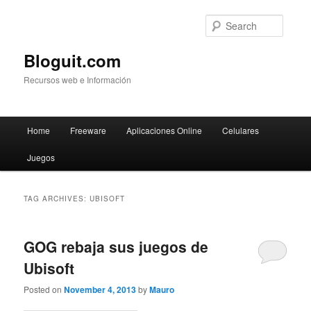
Searc
Bloguit.com
Recursos web e Información
Main
Home
Freeware
Aplicaciones Online
Celulares
Skip
Skip
menu
Juegos
to
to
primary
secondary
TAG ARCHIVES:
UBISOFT
content
content
GOG rebaja sus juegos de
Ubisoft
Posted on
November 4, 2013
by
Mauro