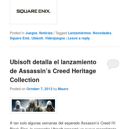
Posted in
Juegos
,
Noticias
|
Tagged
Lanzamientos
,
Novedades
,
Square Enix
,
Ubisoft
,
Videojuegos
|
Leave a reply
Ubisoft detalla el lanzamiento
de Assassin’s Creed Heritage
Collection
Posted on
October 7, 2013
by
Mauro
A tan solo algunas semanas del esperado Assassin’s Creed IV:
Black Flag, la compañia Ubisoft presentó un nuevo recopilatorio