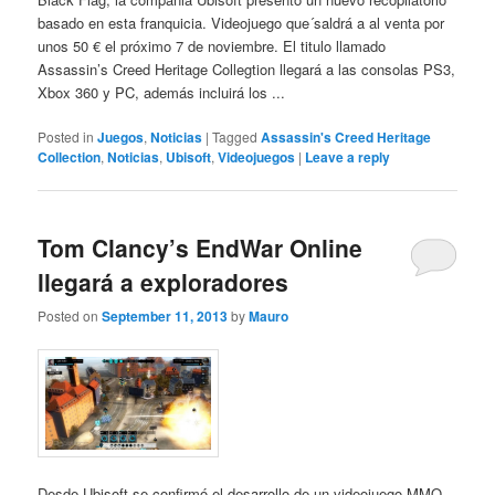
basado en esta franquicia. Videojuego que´saldrá a al venta por
unos 50 € el próximo 7 de noviembre. El titulo llamado
Assassin’s Creed Heritage Collegtion llegará a las consolas PS3,
Xbox 360 y PC, además incluirá los ...
Posted in
Juegos
,
Noticias
|
Tagged
Assassin's Creed Heritage
Collection
,
Noticias
,
Ubisoft
,
Videojuegos
|
Leave a reply
Tom Clancy’s EndWar Online
llegará a exploradores
Posted on
September 11, 2013
by
Mauro
Desde Ubisoft se confirmó el desarrollo de un videojuego MMO