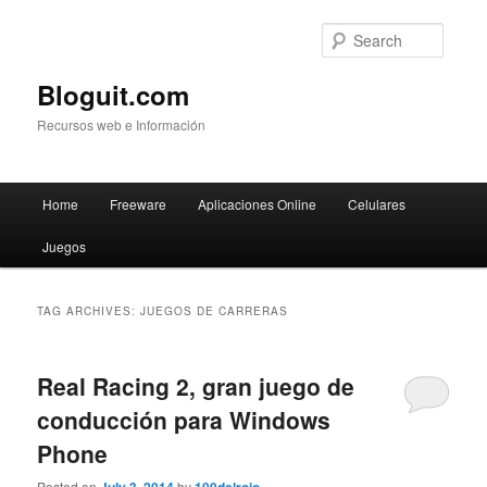
Searc
Bloguit.com
Recursos web e Información
Main
Home
Freeware
Aplicaciones Online
Celulares
Skip
Skip
menu
Juegos
to
to
primary
secondary
TAG ARCHIVES:
JUEGOS DE CARRERAS
content
content
Real Racing 2, gran juego de
conducción para Windows
Phone
Posted on
by