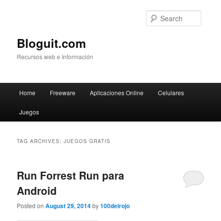
Searc
Bloguit.com
Recursos web e Información
Main
Home
Freeware
Aplicaciones Online
Celulares
Skip
Skip
menu
Juegos
to
to
primary
secondary
TAG ARCHIVES:
JUEGOS GRATIS
content
content
Run Forrest Run para
Android
Posted on
August 29, 2014
by
100delrojo