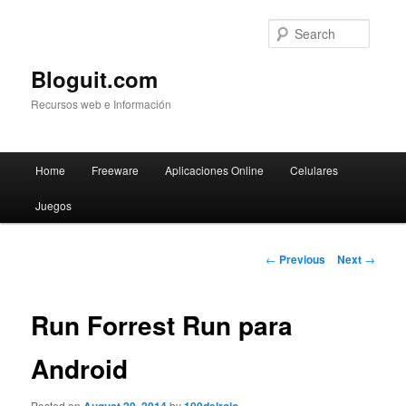
Searc
Bloguit.com
Recursos web e Información
Main
Home
Freeware
Aplicaciones Online
Celulares
Skip
menu
Juegos
to
primary
Post
←
Previous
Next
→
navigation
content
Run Forrest Run para
Android
Posted on
by