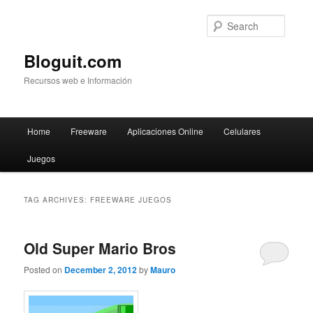
Searc
Bloguit.com
Recursos web e Información
Main
Home
Freeware
Aplicaciones Online
Celulares
Skip
Skip
menu
Juegos
to
to
primary
secondary
TAG ARCHIVES:
FREEWARE JUEGOS
content
content
Old Super Mario Bros
Posted on
December 2, 2012
by
Mauro