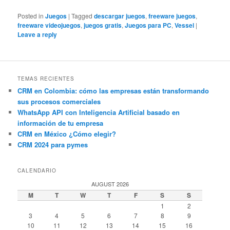
Posted in
Juegos
|
Tagged
descargar juegos
,
freeware juegos
,
freeware videojuegos
,
juegos gratis
,
Juegos para PC
,
Vessel
|
Leave a reply
TEMAS RECIENTES
CRM en Colombia: cómo las empresas están transformando
sus procesos comerciales
WhatsApp API con Inteligencia Artificial basado en
información de tu empresa
CRM en México ¿Cómo elegir?
CRM 2024 para pymes
CALENDARIO
AUGUST 2026
M
T
W
T
F
S
S
1
2
3
4
5
6
7
8
9
10
11
12
13
14
15
16