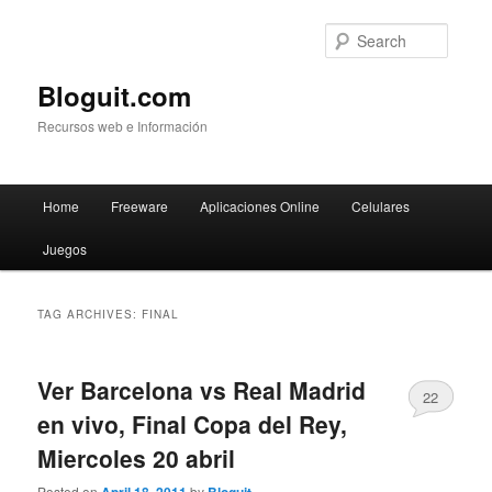
Searc
Bloguit.com
Recursos web e Información
Main
Home
Freeware
Aplicaciones Online
Celulares
Skip
Skip
menu
Juegos
to
to
primary
secondary
TAG ARCHIVES:
FINAL
content
content
Ver Barcelona vs Real Madrid
22
en vivo, Final Copa del Rey,
Miercoles 20 abril
Posted on
by