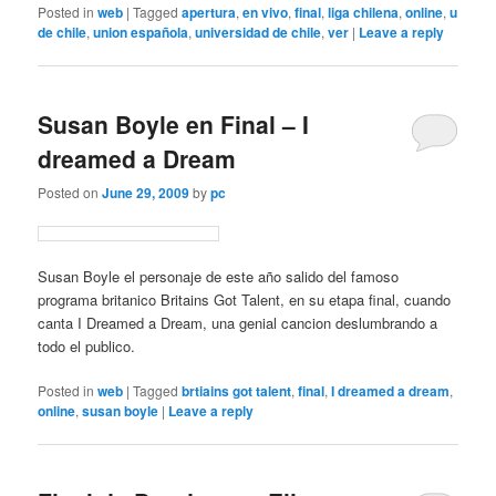
Posted in
web
|
Tagged
apertura
,
en vivo
,
final
,
liga chilena
,
online
,
u
de chile
,
union española
,
universidad de chile
,
ver
|
Leave a reply
Susan Boyle en Final – I
dreamed a Dream
Posted on
June 29, 2009
by
pc
Susan Boyle el personaje de este año salido del famoso
programa britanico Britains Got Talent, en su etapa final, cuando
canta I Dreamed a Dream, una genial cancion deslumbrando a
todo el publico.
Posted in
web
|
Tagged
brtiains got talent
,
final
,
I dreamed a dream
,
online
,
susan boyle
|
Leave a reply