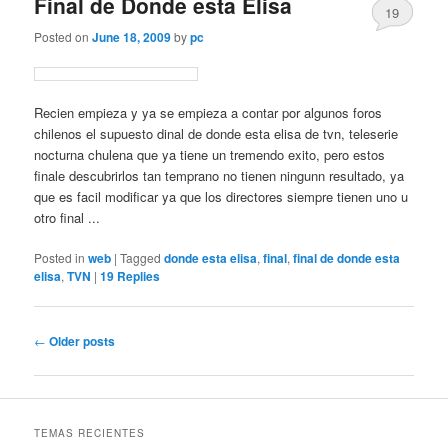
Final de Donde esta Elisa
19
Posted on
June 18, 2009
by
pc
Recien empieza y ya se empieza a contar por algunos foros
chilenos el supuesto dinal de donde esta elisa de tvn, teleserie
nocturna chulena que ya tiene un tremendo exito, pero estos
finale descubrirlos tan temprano no tienen ningunn resultado, ya
que es facil modificar ya que los directores siempre tienen uno u
otro final ...
Posted in
web
|
Tagged
donde esta elisa
,
final
,
final de donde esta
elisa
,
TVN
|
19
Replies
Post
←
Older posts
navigation
TEMAS RECIENTES