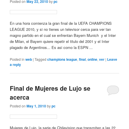
Posted on
May 22, 2010
by
pc
En una hora comienza la gran final de la UEFA CHAMPIONS
LEAGUE 2010, y si no tienes un televisor cerca para ver tan
magno partido en el cual se enfrentan Bayern Munich y el Inter
de Milan, el Bayern quiere repetir el titulo del 2001 y el Inter
plagado de Argentinos... Es asi como la ESPN ...
Posted in
web
|
Tagged
champions league
,
final
,
online
,
ver
|
Leave
a reply
Final de Mujeres de Lujo se
acerca
Posted on
May 1, 2010
by
pc
Mujeres de Lujo, la serie de Chilevision que transmiten a las 22