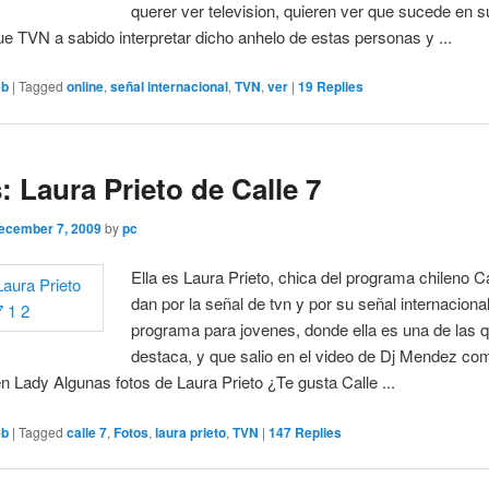
querer ver television, quieren ver que sucede en s
ue TVN a sabido interpretar dicho anhelo de estas personas y ...
eb
|
Tagged
online
,
señal internacional
,
TVN
,
ver
|
19
Replies
: Laura Prieto de Calle 7
ecember 7, 2009
by
pc
Ella es Laura Prieto, chica del programa chileno Ca
dan por la señal de tvn y por su señal internacional
programa para jovenes, donde ella es una de las
destaca, y que salio en el video de Dj Mendez co
 en Lady Algunas fotos de Laura Prieto ¿Te gusta Calle ...
eb
|
Tagged
calle 7
,
Fotos
,
laura prieto
,
TVN
|
147
Replies