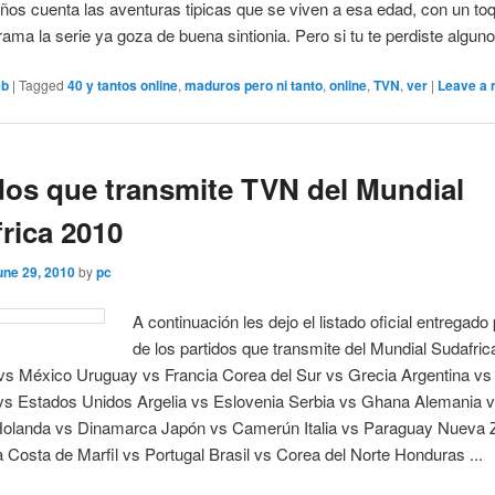
ños cuenta las aventuras tipicas que se viven a esa edad, con un to
ama la serie ya goza de buena sintionia. Pero si tu te perdiste alguno 
eb
|
Tagged
40 y tantos online
,
maduros pero ni tanto
,
online
,
TVN
,
ver
|
Leave a 
dos que transmite TVN del Mundial
rica 2010
une 29, 2010
by
pc
A continuación les dejo el listado oficial entregad
de los partidos que transmite del Mundial Sudafri
vs México Uruguay vs Francia Corea del Sur vs Grecia Argentina vs 
 vs Estados Unidos Argelia vs Eslovenia Serbia vs Ghana Alemania 
 Holanda vs Dinamarca Japón vs Camerún Italia vs Paraguay Nueva 
 Costa de Marfil vs Portugal Brasil vs Corea del Norte Honduras ...