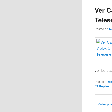
Ver C
Teles
Posted on
N
ver los cap
Posted in
w
63
Replies
Post
←
Older pos
navigation