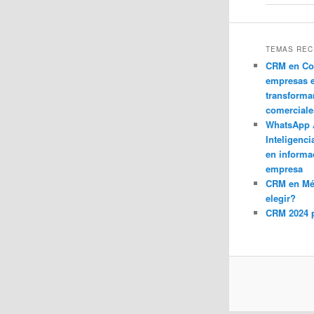
TEMAS REC
CRM en Co
empresas 
transforma
comerciale
WhatsApp 
Inteligenci
en informa
empresa
CRM en M
elegir?
CRM 2024 