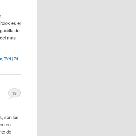
e
rolok es el
uidilla de
 del mas
ie
,
TVN
|
74
19
s, son los
ven en
nto de