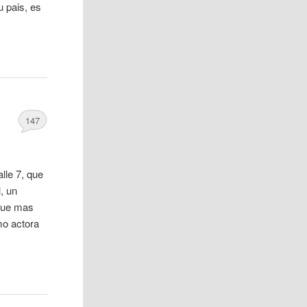
u pais, es
147
lle 7, que
, un
 que mas
mo actora