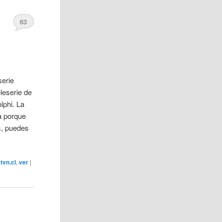
63
serie
leserie de
lphi. La
a porque
s, puedes
,
tvn.cl
,
ver
|