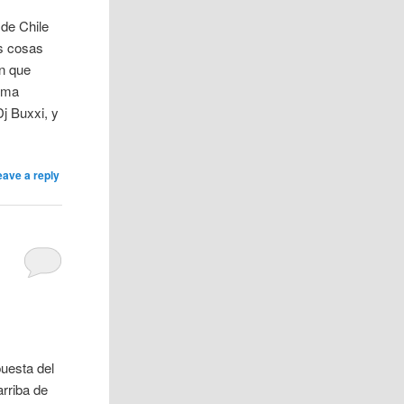
 de Chile
es cosas
ón que
tema
Dj Buxxi, y
eave a reply
puesta del
rriba de