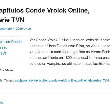
apitulos Conde Vrolok Online,
erie TVN
ovember 4, 2009
by
pc
Ver Conde Vrolok Online Luego del exito de la tele
nocturna chilena Donde esta Elisa, se viene una te
vampiros en la cual el protagonista es Alvaro Rudo
serie se ambiente en 1800 en la cual la trama pas
este es un vampiro, de ahi nacen todas las hitoria
itulos ...
eb
|
Tagged
capitulos
,
conde vrolok
,
conde vrolok online
,
online
,
teleseries
,
TVN
ts