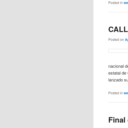
Posted in
w
CALLE
Posted on
A
nacional d
estatal de
lanzado su
Posted in
w
Final