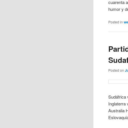
cuarenta a
humor y dr
Posted in
w
Parti
Sudaf
Posted on
J
Sudáfrica 
Inglaterra
Australia
Eslovaquia