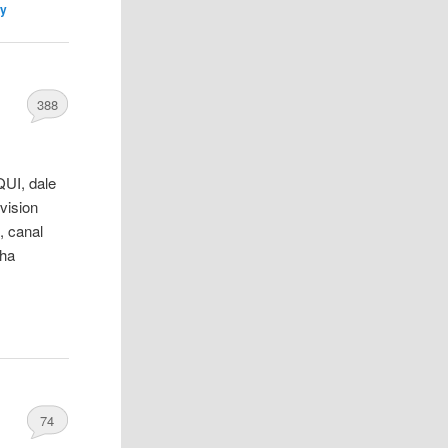
ly
388
QUI, dale
vision
, canal
 ha
74