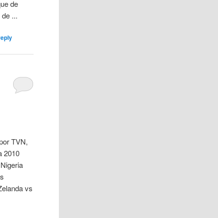
que de
de ...
reply
o por TVN,
ca 2010
Nigeria
vs
Zelanda vs