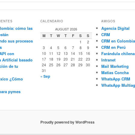
IENTES
CALENDARIO
AMIGOS
lombia: cómo las
Agencia Digital
AUGUST 2026
están
CRM
M
T
W
T
F
S
S
ndo sus procesos
CRM en Colombia
1
2
s
CRM en Perú
3
4
5
6
7
8
9
API con
10
11
12
13
14
15
16
Farándula chilena
17
18
19
20
21
22
23
a Artificial basado
Intranet
24
25
26
27
28
29
30
ción de tu
Mail Marketing
31
Matias Concha
« Sep
éxico ¿Cómo
WhatsApp CRM
WhatsApp Multiag
para pymes
Proudly powered by WordPress