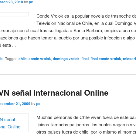
arch 23, 2010
by
pc
Conde Vrolok es la popular novela de trasnoche d
Television Nacional de Chile, en la cual Domingo V
personaje con el cual tras su llegada a Santa Barbara, empieza una seg
acciones que hacen temer al pueblo por una posible infeccion o algo
s esta ...
eb
|
Tagged
chile
,
conde vrolok
,
domingo vrolok
,
final
,
final conde vrolok
,
teleser
VN señal Internacional Online
ecember 21, 2009
by
pc
Muchas personas de Chile viven fuera de este pai
tipicos llamados patiperros, los cuales vagan o vi
otros paises fuera de chile, por lo mismo al mome