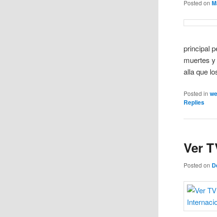
Posted on
M
principal 
muertes y 
alla que lo
Posted in
w
Replies
Ver T
Posted on
D