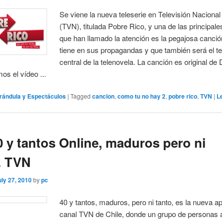
Se viene la nueva teleserie en Televisión Nacional
(TVN), titulada Pobre Rico, y una de las principal
que han llamado la atención es la pegajosa canci
tiene en sus propagandas y que también será el 
central de la telenovela. La canción es original de 
os el vídeo ...
rándula y Espectáculos
|
Tagged
cancion
,
como tu no hay 2
,
pobre rico
,
TVN
|
L
0 y tantos Online, maduros pero ni
. TVN
uly 27, 2010
by
pc
40 y tantos, maduros, pero ni tanto, es la nueva a
canal TVN de Chile, donde un grupo de personas a