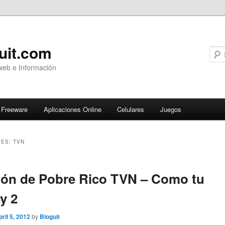
uit.com
web e Información
Freeware
Aplicaciones Online
Celulares
Juegos
VES:
TVN
ary
ón de Pobre Rico TVN – Como tu
y 2
pril 5, 2012
by
Bloguit