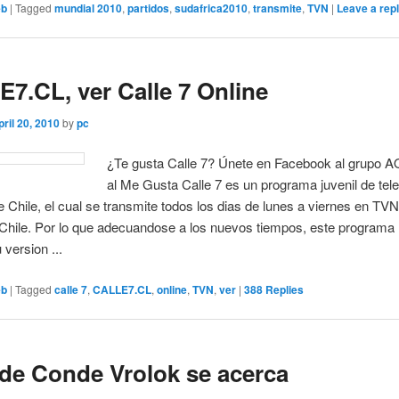
eb
|
Tagged
mundial 2010
,
partidos
,
sudafrica2010
,
transmite
,
TVN
|
Leave a rep
7.CL, ver Calle 7 Online
pril 20, 2010
by
pc
¿Te gusta Calle 7? Únete en Facebook al grupo A
al Me Gusta Calle 7 es un programa juvenil de tele
e Chile, el cual se transmite todos los dias de lunes a viernes en TVN
 Chile. Por lo que adecuandose a los nuevos tiempos, este programa
 version ...
eb
|
Tagged
calle 7
,
CALLE7.CL
,
online
,
TVN
,
ver
|
388
Replies
 de Conde Vrolok se acerca