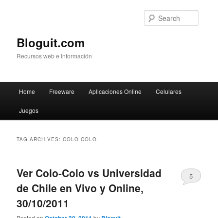
Searc
Bloguit.com
Recursos web e Información
Main
Home
Freeware
Aplicaciones Online
Celulares
Skip
Skip
menu
Juegos
to
to
primary
secondary
TAG ARCHIVES:
COLO COLO
content
content
Ver Colo-Colo vs Universidad
5
de Chile en Vivo y Online,
30/10/2011
Posted on
by