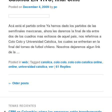
Posted on
December 4, 2009
by
pc
Acá está el partido online Ya hemos dado los partidos de las
semifinales mexicanas, ahora les daremos la final de ida entre
dos de los cuadros mas exitosos de aquel pais, nos referimos a
Colo Colo y Universidad Catolica, los cuales se enfrentan en la
final del torneo de futbol chileno. Nosotros dejaremos algun link
de la ...
Posted in
web
|
Tagged
catolica
,
colo colo
,
colo colo catolica online
,
online
,
universidad catolica
,
ver
|
61
Replies
Post
←
Older posts
navigation
TEMAS RECIENTES
CRM en Colombia: cómo las empresas están transformando