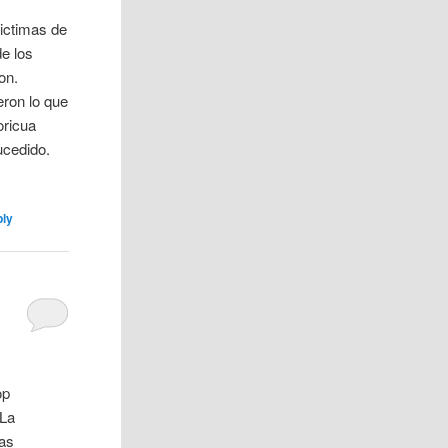
ictimas de
de los
on.
eron lo que
oricua
ucedido.
ply
op
 La
nas