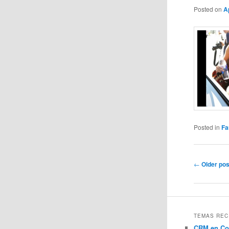
Posted on
A
Posted in
Fa
Post
←
Older pos
navigation
TEMAS REC
CRM en Co