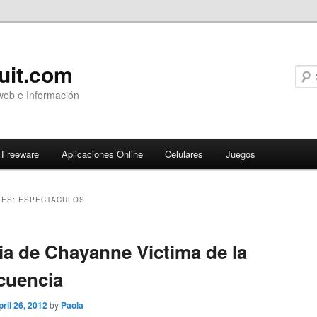
uit.com
web e Información
Freeware
Aplicaciones Online
Celulares
Juegos
VES:
ESPECTACULOS
ary
ia de Chayanne Victima de la
cuencia
pril 26, 2012
by
Paola