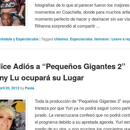
fotografías de lo que al parecer fueron los mejores
momentos en Coachella, donde para muchos artist
momento perfecto de hacer y deshacer sin ser vis
Rihanna sorprendió al compartir ...
rándula y Espectáculos
|
Tagged
chismes
,
Espectaculos
,
famosos
|
Leave a re
dice Adiós a “Pequeños Gigantes 2”
ny Lu ocupará su Lugar
pril 20, 2012
by
Paola
Toda la producción de “Pequeños Gigantes 2” exp
tristeza por que Yuri ya no podrá seguir como part
jurado. La veracruzana confesó que no podrá cont
el programa debido a su apretada agenda. Yuri es
medio de su gira y son muchos los conciertos qu