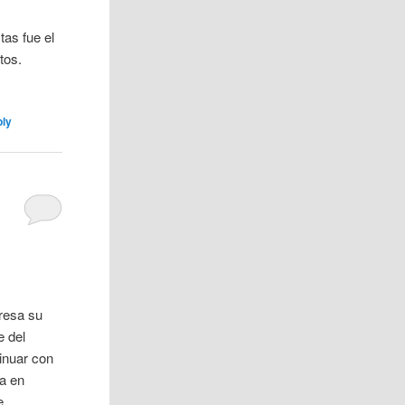
as fue el
tos.
ply
resa su
e del
inuar con
ta en
e