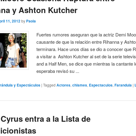
na y Ashton Kutcher
pril 11, 2012
by
Paola
Fuertes rumores aseguran que la actriz Demi Moor
causante de que la relación entre Rihanna y Asht
terminara. Hace unos días se dio a conocer que R
a visitar a Ashton Kutcher al set de la serie televi
and a Half Men, se dice que mientras la cantante l
esperaba revisó su ...
rándula y Espectáculos
|
Tagged
Actores
,
chismes
,
Espectaculos
,
Farandula
|
 Cyrus entra a la Lista de
icionistas