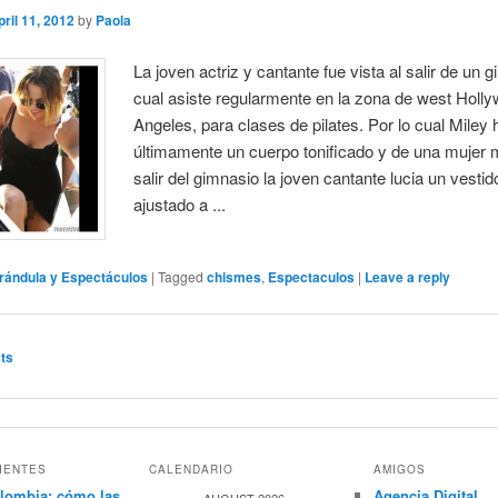
pril 11, 2012
by
Paola
La joven actriz y cantante fue vista al salir de un g
cual asiste regularmente en la zona de west Holl
Angeles, para clases de pilates. Por lo cual Miley 
últimamente un cuerpo tonificado y de una mujer 
salir del gimnasio la joven cantante lucia un vesti
ajustado a ...
rándula y Espectáculos
|
Tagged
chismes
,
Espectaculos
|
Leave a reply
ts
IENTES
CALENDARIO
AMIGOS
lombia: cómo las
Agencia Digital
AUGUST 2026