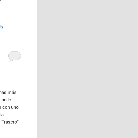
ly
tinas más
 no le
s con uno
la
 Trasero”