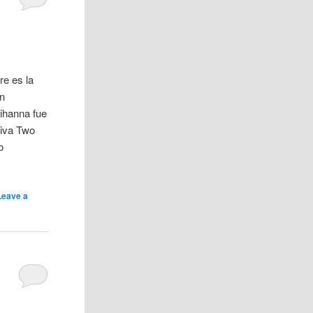
e es la
on
ihanna fue
siva Two
o
Leave a