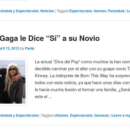
rándula y Espectáculos
,
Noticias
|
Tagged
Espectaculos
,
famoso
,
Farandula
|
L
Gaga le Dice “Sí” a su Novio
pril 13, 2012
by
Paola
La actual “Diva del Pop” como muchos la han nom
decidido caminar por el altar con su guapo novio T
Kinney. La intérprete de Born This Way ha sorpren
todos con esta noticia, ya que hace unos días co
le hacia mucha ilusión el formar una familia, ¿Ser
este el ...
rándula y Espectáculos
|
Tagged
chismes
,
Espectaculos
,
famosos
|
Leave a re