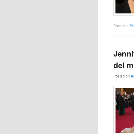
Posted in
Fa
Jenni
del 
Posted on
A