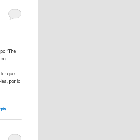
upo “The
ven
ter que
es, por lo
eply