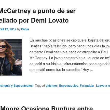
McCartney a punto de ser
ellado por Demi Lovato
pril 12, 2012
by
Paola
En muchas ocasiones se dijo que el bajista del gr
Beatles” había fallecido, pero hace unos días la jo
cantante Demi estuvo a nada de atropellar a Paul
McCartney. La joven comentó en su cuenta de twit
conoció a su ídolo en circunstancias poco agradabl
que relató como fue lo sucedido “Hoy ...
rándula y Espectáculos
|
Tagged
chismes
,
Espectaculos
,
Farandula
|
Leave a r
Moore Ocasiona Ruptura entre