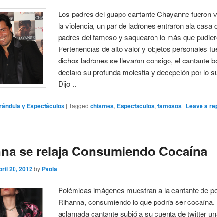
Los padres del guapo cantante Chayanne fueron v
la violencia, un par de ladrones entraron ala casa 
padres del famoso y saquearon lo más que pudier
Pertenencias de alto valor y objetos personales fu
dichos ladrones se llevaron consigo, el cantante b
declaro su profunda molestia y decepción por lo s
Dijo ...
rándula y Espectáculos
|
Tagged
chismes
,
Espectaculos
,
famosos
|
Leave a re
na se relaja Consumiendo Cocaína
pril 20, 2012
by
Paola
Polémicas imágenes muestran a la cantante de p
Rihanna, consumiendo lo que podría ser cocaína.
aclamada cantante subió a su cuenta de twitter u