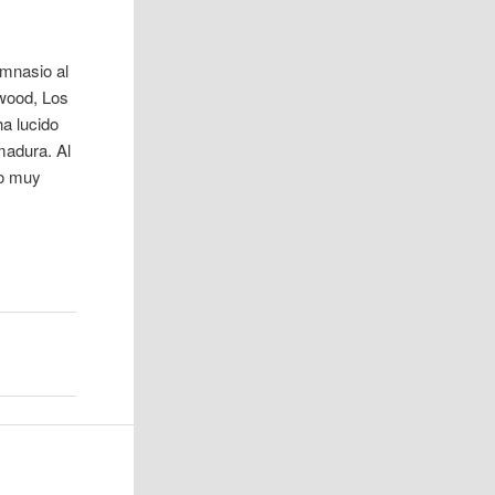
imnasio al
ywood, Los
ha lucido
madura. Al
do muy