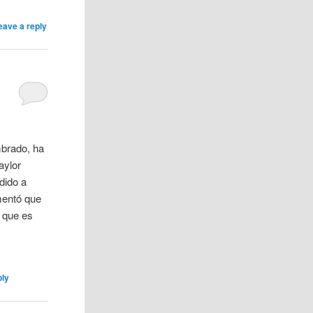
eave a reply
brado, ha
aylor
dido a
mentó que
á que es
ply