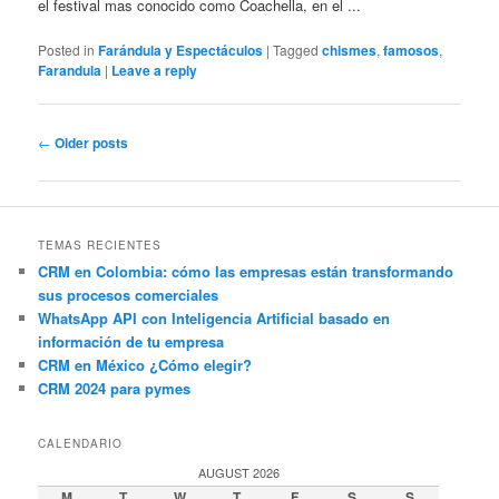
el festival mas conocido como Coachella, en el ...
Posted in
Farándula y Espectáculos
|
Tagged
chismes
,
famosos
,
Farandula
|
Leave a reply
Post
←
Older posts
navigation
TEMAS RECIENTES
CRM en Colombia: cómo las empresas están transformando
sus procesos comerciales
WhatsApp API con Inteligencia Artificial basado en
información de tu empresa
CRM en México ¿Cómo elegir?
CRM 2024 para pymes
CALENDARIO
AUGUST 2026
M
T
W
T
F
S
S