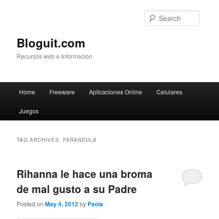
Searc
Bloguit.com
Recursos web e Información
Main
Home
Freeware
Aplicaciones Online
Celulares
Skip
Skip
menu
Juegos
to
to
primary
secondary
TAG ARCHIVES:
FARANDULA
content
content
Rihanna le hace una broma
de mal gusto a su Padre
Posted on
May 4, 2012
by
Paola